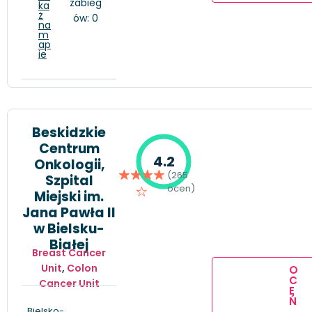
zabieg
ka
ż
ów: 0
na
m
ap
ie
Beskidzkie
Centrum
4.2
Onkologii,
(265
Szpital
ocen)
Miejski im.
Jana Pawła II
w Bielsku-
Białej
Breast Cancer
Unit
,
Colon
O
C
Cancer Unit
E
Ń
Bielsko-