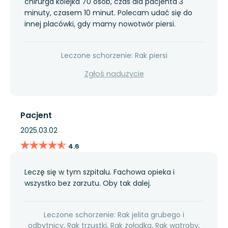
chirurga kolejka 70 osób, czas dla pacjenta 3
minuty, czasem 10 minut. Polecam udać się do
innej placówki, gdy mamy nowotwór piersi.
Leczone schorzenie: Rak piersi
Zgłoś nadużycie
Pacjent
2025.03.02
★★★★★
★★★★★
4.6
Leczę się w tym szpitalu. Fachowa opieka i
wszystko bez zarzutu. Oby tak dalej.
Leczone schorzenie: Rak jelita grubego i
odbytnicy, Rak trzustki, Rak żołądka, Rak wątroby,