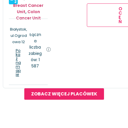
2
Breast Cancer
O
Unit
,
Colon
C
E
Cancer Unit
Ń
Białystok,
Łączn
ul.Ogrod
a
owa 12
liczba
Po
zabieg
ka
ż
ów: 1
na
587
m
ap
ie
ZOBACZ WIĘCEJ PLACÓWEK