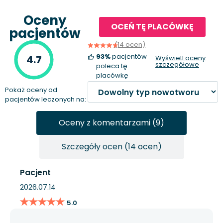
Oceny
OCEŃ TĘ PLACÓWKĘ
pacjentów
(14 ocen)
93%
pacjentów
4.7
Wyświetl oceny
szczegółowe
poleca tę
placówkę
Pokaż oceny od
pacjentów leczonych na:
Oceny z komentarzami (9)
Szczegóły ocen (14 ocen)
Pacjent
2026.07.14
★★★★★
★★★★★
5.0