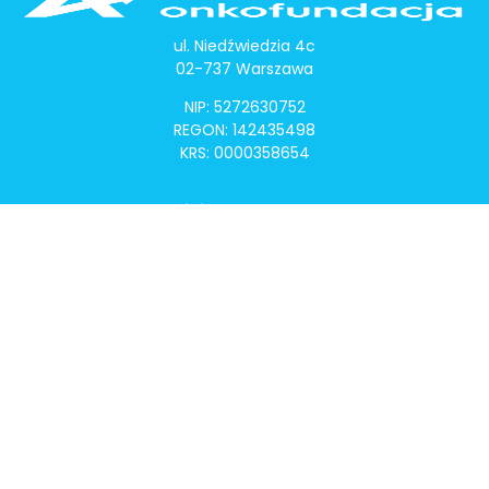
ul. Niedźwiedzia 4c
02-737 Warszawa
NIP: 5272630752
REGON: 142435498
KRS: 0000358654
Alivia Onkomapa
O projekcie
Lista placówek
Lista lekarzy
Programy lekowe
Klauzula informacyjna
Polityka prywatności
Regulamin
Kontakt