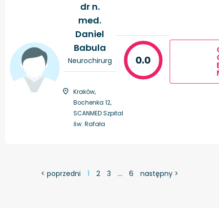
dr n.
med.
Daniel
Babula
0.0
Neurochirurg
Kraków,
Bochenka 12,
SCANMED Szpital
św. Rafała
< poprzedni
1
2
3
…
6
następny >