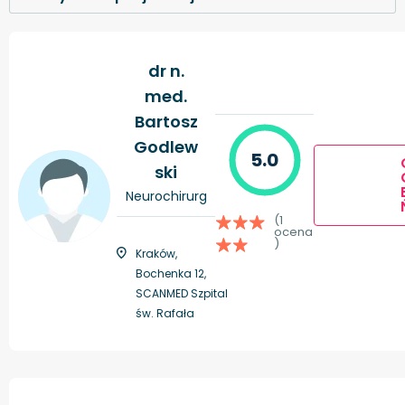
dr n.
med.
Bartosz
Godlew
5.0
ski
Neurochirurg
(1
ocena
)
Kraków,
Bochenka 12,
SCANMED Szpital
św. Rafała