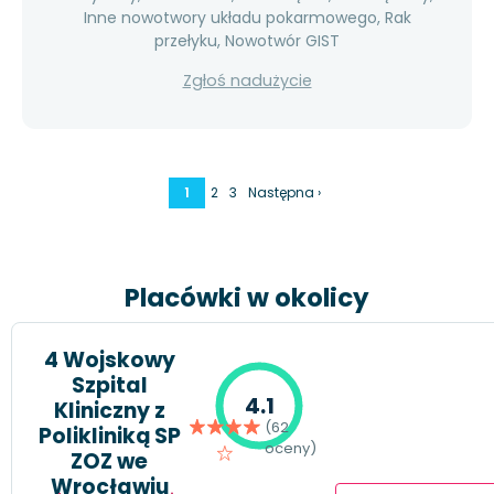
Inne nowotwory układu pokarmowego, Rak
przełyku, Nowotwór GIST
Zgłoś nadużycie
1
2
3
Następna ›
Placówki w okolicy
4 Wojskowy
Szpital
4.1
Kliniczny z
(62
Polikliniką SP
oceny)
ZOZ we
Wrocławiu