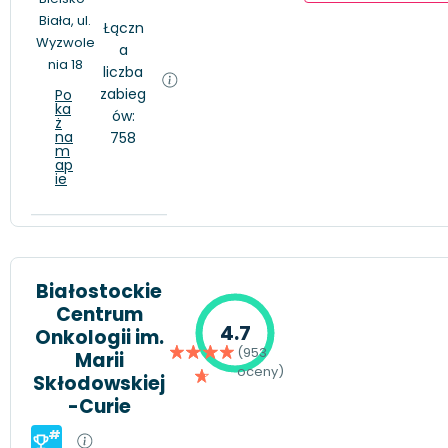
Biała, ul.
Łączn
Wyzwole
a
nia 18
liczba
zabieg
Po
ka
ów:
ż
na
758
m
ap
ie
Białostockie
Centrum
4.7
Onkologii im.
(953
Marii
oceny)
Skłodowskiej
-Curie
#