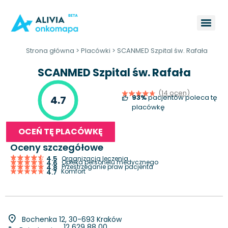
Strona główna
>
Placówki
>
SCANMED Szpital św. Rafała
SCANMED Szpital św. Rafała
(14 ocen)
93%
pacjentów poleca tę
4.7
placówkę
OCEŃ TĘ PLACÓWKĘ
Oceny szczegółowe
4.5
Organizacja leczenia
Opieka personelu medycznego
4.6
Przestrzeganie praw pacjenta
4.8
Komfort
4.7
Bochenka 12, 30-693 Kraków
12 629 88 00