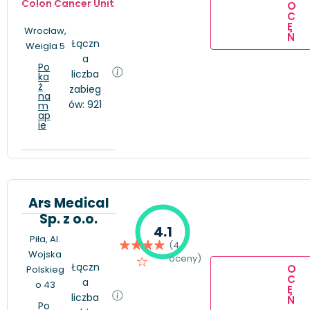
Colon Cancer Unit
O
C
E
Wrocław,
Ń
Łączn
Weigla 5
a
Po
liczba
ka
ż
zabieg
na
ów: 921
m
ap
ie
Ars Medical
Sp. z o.o.
4.1
Piła, Al.
(4
Wojska
oceny)
Łączn
O
Polskieg
C
a
o 43
E
liczba
Ń
Po