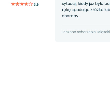
★★★★★
★★★★★
sytuacji, kiedy już było
3.6
rękę spadając z łóżka lu
choroby.
Leczone schorzenie: Mięsaki