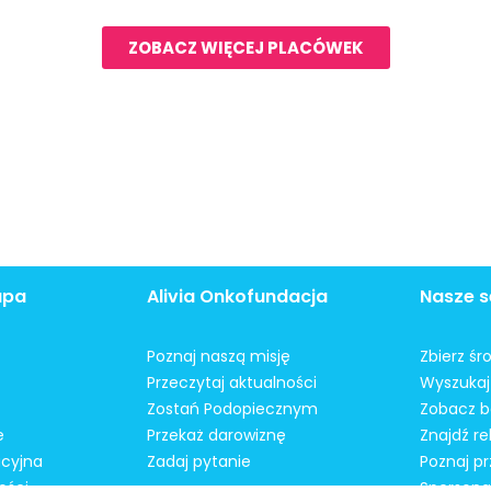
ZOBACZ WIĘCEJ PLACÓWEK
apa
Alivia Onkofundacja
Nasze s
Poznaj naszą misję
Zbierz śr
Przeczytaj aktualności
Wyszukaj 
Zostań Podopiecznym
Zobacz b
e
Przekaż darowiznę
Znajdź r
acyjna
Zadaj pytanie
Poznaj pr
ości
Spersonal