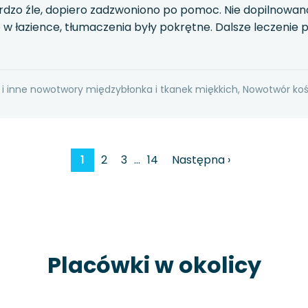
 bardzo źle, dopiero zadzwoniono po pomoc. Nie dopilnowa
b w łazience, tłumaczenia były pokrętne. Dalsze leczenie 
 i inne nowotwory międzybłonka i tkanek miękkich, Nowotwór koś
1
2
3
…
14
Następna ›
Placówki w okolicy