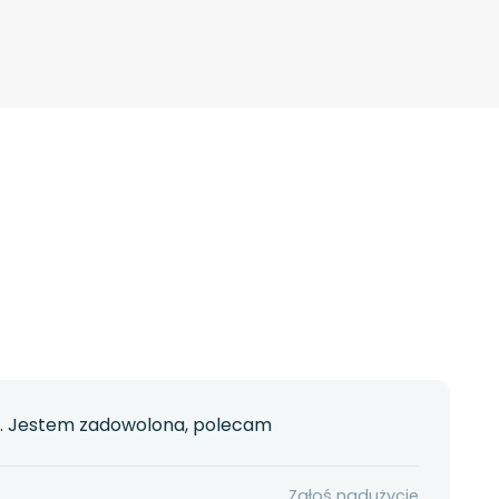
zą. Jestem zadowolona, polecam
Zgłoś nadużycie