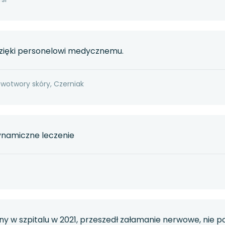
zięki personelowi medycznemu.
owotwory skóry, Czerniak
dynamiczne leczenie
y w szpitalu w 2021, przeszedł załamanie nerwowe, nie po