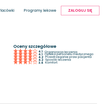
Placówki
Programy lekowe
ZALOGUJ SIĘ
Oceny szczegółowe
4.1
Organizacja leczenia
Opieka personelu medycznego
4.1
Przestrzeganie praw pacjenta
4.2
Sposób leczenia
4.2
Komfort
3.4