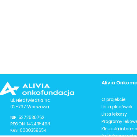
Alivia Onkom
O projekcie
ul. Niedźwiedzia 4c
02-737 Warszawa
Lista placówek
Lista lekarzy
NIP: 5272630752
Programy lekow
REGON: 142435498
Klauzula inform
KRS: 0000358654
Polityka prywatn