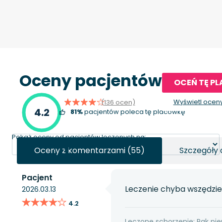
Oceny pacjentów
OCEŃ TĘ P
Wyświetl ocen
(136 ocen)
4.2
81%
pacjentów poleca tę placówkę
Pokaż oceny od pacjentów leczonych na:
Oceny z komentarzami (55)
Szczegóły 
Pacjent
Leczenie chyba wszędzie 
2026.03.13
★★★★★
★★★★★
4.2
Leczone schorzenie: Rak pier