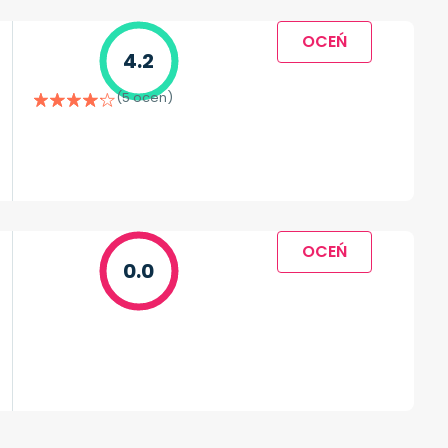
OCEŃ
4.2
(5 ocen)
OCEŃ
0.0