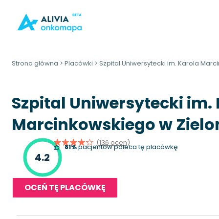
Strona główna
>
Placówki
>
Szpital Uniwersytecki im. Karola Mar
Szpital Uniwersytecki im.
Marcinkowskiego w Zielo
(136 ocen)
81%
pacjentów poleca tę placówkę
4.2
OCEŃ TĘ PLACÓWKĘ