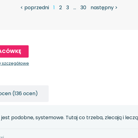
< poprzedni
1
2
3
…
30
następny >
LACÓWKĘ
y szczegółowe
ocen (136 ocen)
jest podobne, systemowe. Tutaj co trzeba, zlecają i lec
si