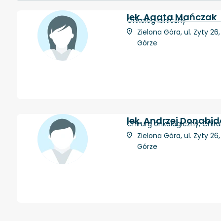
lek. Agata Mańczak
Onkolog kliniczny
Zielona Góra, ul. Zyty 26
Górze
lek. Andrzej Donabi
Chirurg onkologiczny, Chiru
Zielona Góra, ul. Zyty 26
Górze