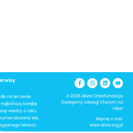
erwisy
©
2026 Alivia Onkofundacja
odki na leczenie
Dodajemy odwagi chorym na
najkrótszą kolejkę
raka!
azę wiedzy o raku
ekomendowane leki
Więcej o nas:
zyjaznego lekarza
www.alivia.org.pl
izuj terapię