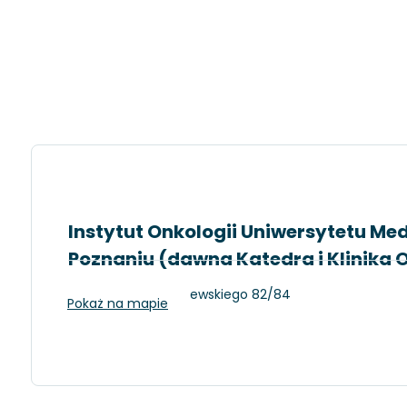
Instytut Onkologii Uniwersytetu M
Poznaniu (dawna Katedra i Klinika 
Poznań, Szamarzewskiego 82/84
Pokaż na mapie