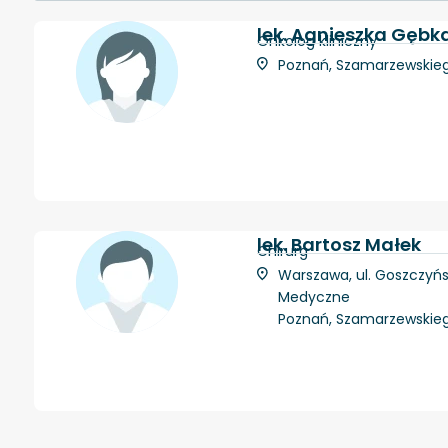
lek. Agnieszka Gębk
Onkolog kliniczny
Poznań, Szamarzewskiego
lek. Bartosz Małek
Chirurg
Warszawa, ul. Goszczyńs
Medyczne
Poznań, Szamarzewskiego