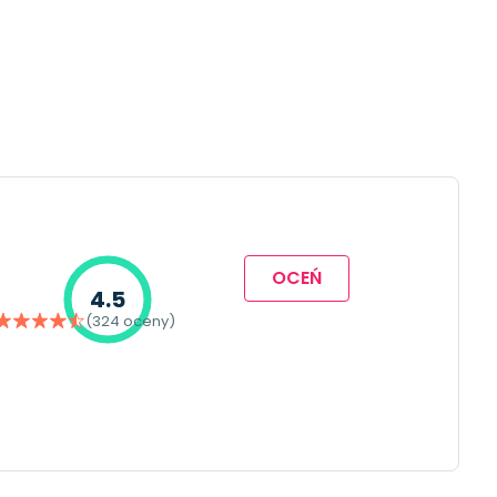
OCEŃ
4.5
(324 oceny)