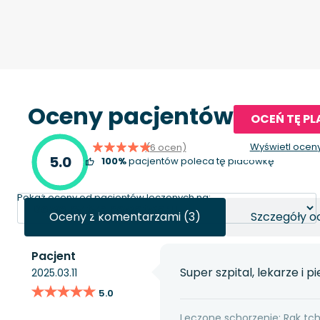
Oceny pacjentów
OCEŃ TĘ P
Wyświetl ocen
(6 ocen)
5.0
100%
pacjentów poleca tę placówkę
Pokaż oceny od pacjentów leczonych na:
Oceny z komentarzami (3)
Szczegóły o
Pacjent
Super szpital, lekarze i p
2025.03.11
★★★★★
★★★★★
5.0
Leczone schorzenie: Rak tc