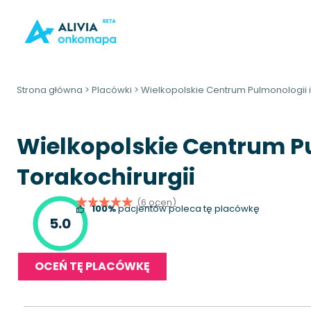
Strona główna
>
Placówki
>
Wielkopolskie Centrum Pulmonologii i
Wielkopolskie Centrum Pu
Torakochirurgii
(6 ocen)
100%
pacjentów poleca tę placówkę
5.0
OCEŃ TĘ PLACÓWKĘ