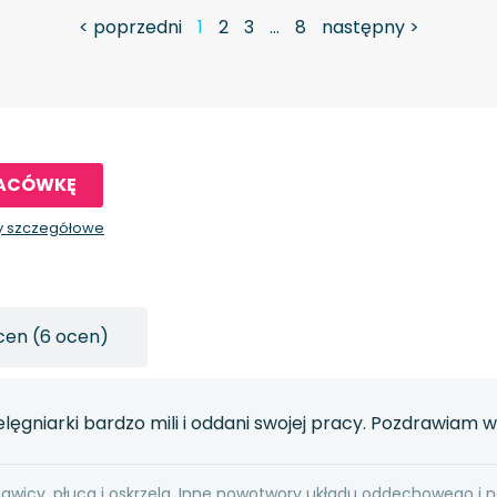
< poprzedni
1
2
3
…
8
następny >
LACÓWKĘ
y szczegółowe
cen (6 ocen)
ielęgniarki bardzo mili i oddani swojej pracy. Pozdrawiam ws
hawicy, płuca i oskrzela, Inne nowotwory układu oddechowego i 