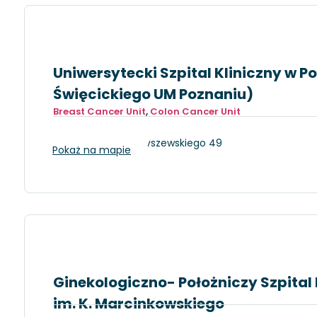
Uniwersytecki Szpital Kliniczny w Po
Święcickiego UM Poznaniu)
Breast Cancer Unit
,
Colon Cancer Unit
Poznań, ul. Przybyszewskiego 49
Pokaż na mapie
Ginekologiczno- Położniczy Szpital
im. K. Marcinkowskiego