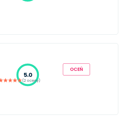
OCEŃ
5.0
(2 oceny)