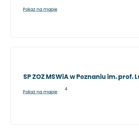
Poznań, Polna 33
Pokaż na mapie
SP ZOZ MSWiA w Poznaniu im. prof. 
Poznań, Dojazd 34
Pokaż na mapie