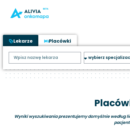
Lekarze
Placówki
Placówk
Wyniki wyszukiwania prezentujemy domyślnie według liczb
pacjent