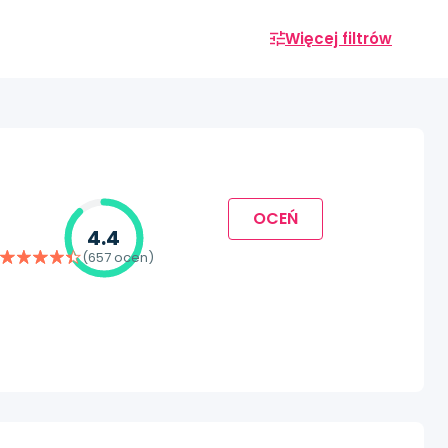
Więcej filtrów
OCEŃ
4.4
(657 ocen)