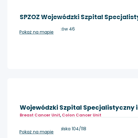
SPZOZ Wojewódzki Szpital Specjalist
Rybnik, Energetyków 46
Pokaż na mapie
Wojewódzki Szpital Specjalistyczny 
Breast Cancer Unit
,
Colon Cancer Unit
Częstochowa, Bialska 104/118
Pokaż na mapie