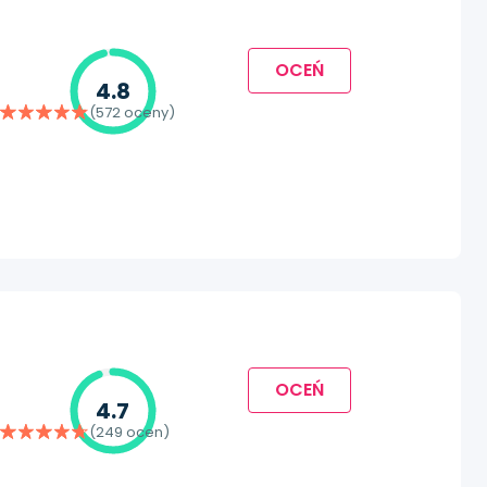
OCEŃ
4.8
(572 oceny)
OCEŃ
4.7
(249 ocen)