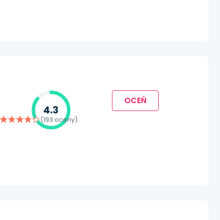
OCEŃ
4.3
(193 oceny)