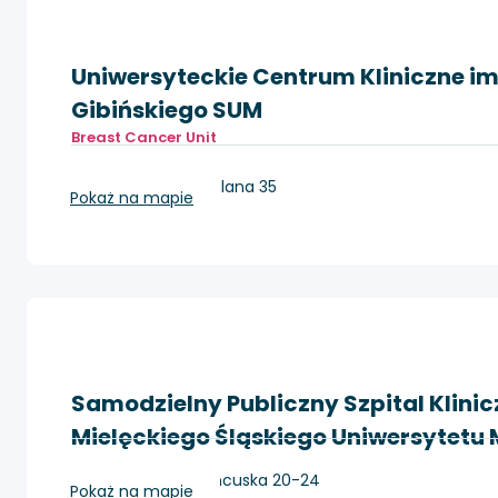
Uniwersyteckie Centrum Kliniczne im. 
Gibińskiego SUM
Breast Cancer Unit
Katowice, ul. Ceglana 35
Pokaż na mapie
Samodzielny Publiczny Szpital Klinicz
Mielęckiego Śląskiego Uniwersytet
Katowice, ul. Francuska 20-24
Pokaż na mapie