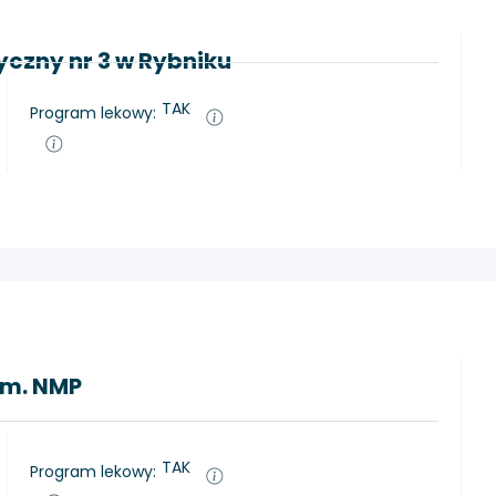
yczny nr 3 w Rybniku
TAK
Program lekowy:
im. NMP
TAK
Program lekowy: