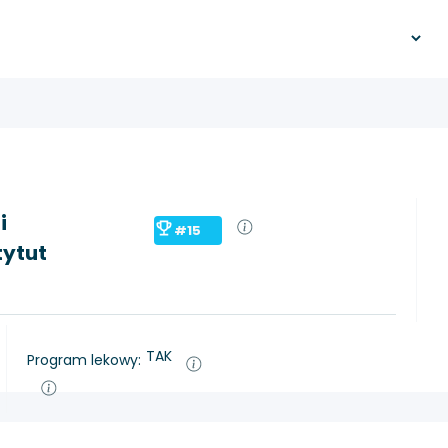
i
#15
tytut
TAK
Program lekowy: