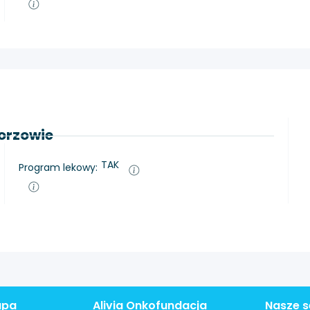
horzowie
TAK
Program lekowy:
apa
Alivia Onkofundacja
Nasze s