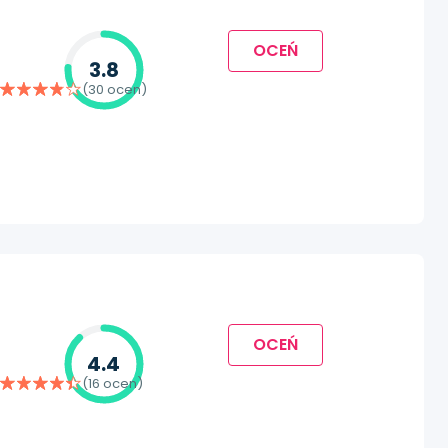
OCEŃ
3.8
(30 ocen)
OCEŃ
4.4
(16 ocen)