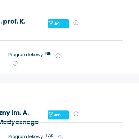
prof. K.
#1
NIE
Program lekowy:
ny im. A.
#6
u Medycznego
TAK
Program lekowy: