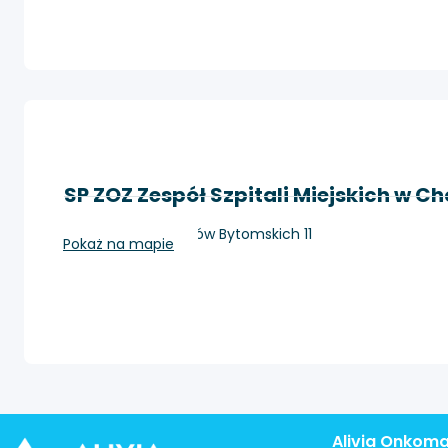
SP ZOZ Zespół Szpitali Miejskich w C
Chorzów, Strzelców Bytomskich 11
Pokaż na mapie
Alivia Onkom