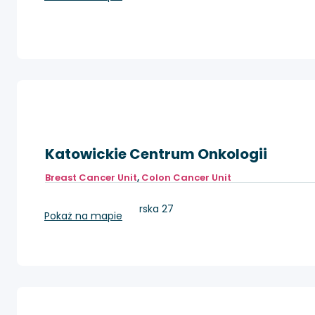
Katowickie Centrum Onkologii
Breast Cancer Unit
,
Colon Cancer Unit
Katowice, Raciborska 27
Pokaż na mapie