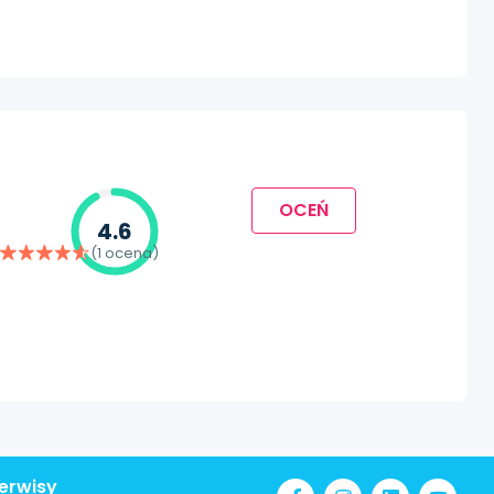
OCEŃ
4.6
(1 ocena)
erwisy