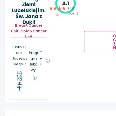
4.1
Ziemi
(411
Lubelskiej im.
ocen)
Św. Jana z
Dukli
Breast Cancer
Unit
,
Colon Cancer
Unit
E
Lublin, ul.
Ń
dr K.
Progr
T
Jaczews
am
A
kiego 7
leko
K
wy:
Po
każ
na
m
api
e