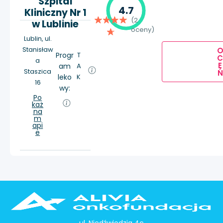
Szpital
4.7
Kliniczny Nr 1
(2
w Lublinie
oceny)
Lublin, ul.
Stanisław
Progr
T
a
E
am
A
Staszica
Ń
leko
K
16
wy:
Po
każ
na
m
api
e