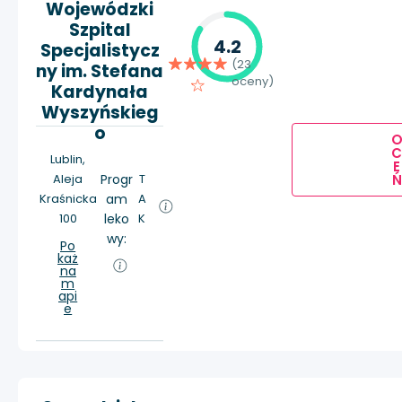
Wojewódzki
Szpital
4.2
Specjalistycz
(23
ny im. Stefana
oceny)
Kardynała
Wyszyńskieg
o
Lublin,
E
Aleja
Progr
T
Ń
Kraśnicka
am
A
100
leko
K
wy:
Po
każ
na
m
api
e