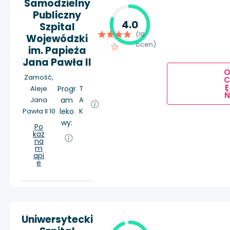
Samodzielny
Publiczny
4.0
Szpital
(19
Wojewódzki
ocen)
im. Papieża
Jana Pawła II
Zamość,
E
Aleje
Progr
T
Ń
Jana
am
A
Pawła II 10
leko
K
wy:
Po
każ
na
m
api
e
Uniwersytecki