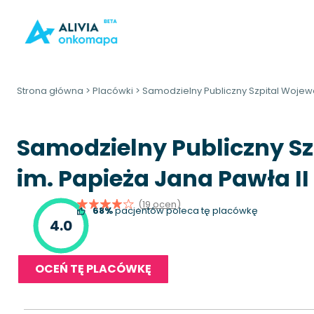
Strona główna
>
Placówki
>
Samodzielny Publiczny Szpital Wojewó
Samodzielny Publiczny Sz
im. Papieża Jana Pawła II
(19 ocen)
68%
pacjentów poleca tę placówkę
4.0
OCEŃ TĘ PLACÓWKĘ