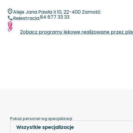
Aleje Jana Pawła II 10, 22-400 Zamość
84 677 33 33
Rejestracja:
Więcej informacji o placówce
Zobacz specjalizacje oraz liczby zabiegów
Zobacz programy lekowe realizowane przez pl
Pokaż personel wg specjalizacji