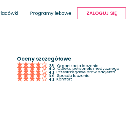
Placówki
Programy lekowe
ZALOGUJ SIĘ
Oceny szczegółowe
3.8
Organizacja leczenia
Opieka personelu medycznego
4.2
Przestrzeganie praw pacjenta
4.1
Sposób leczenia
3.9
Komfort
4.1