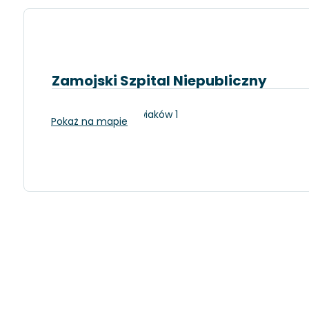
Zamojski Szpital Niepubliczny
Zamość, ul. Peowiaków 1
Pokaż na mapie