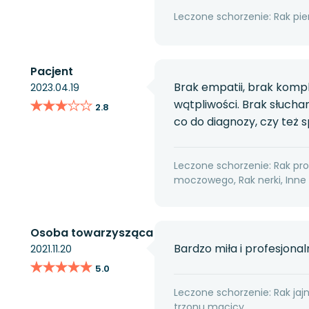
Leczone schorzenie: Rak pier
Pacjent
Brak empatii, brak komp
2023.04.19
★★★★★
★★★★★
wątpliwości. Brak słucha
2.8
co do diagnozy, czy też s
Leczone schorzenie: Rak pr
moczowego, Rak nerki, Inn
Osoba towarzysząca
Bardzo miła i profesjona
2021.11.20
★★★★★
★★★★★
5.0
Leczone schorzenie: Rak jaj
trzonu macicy