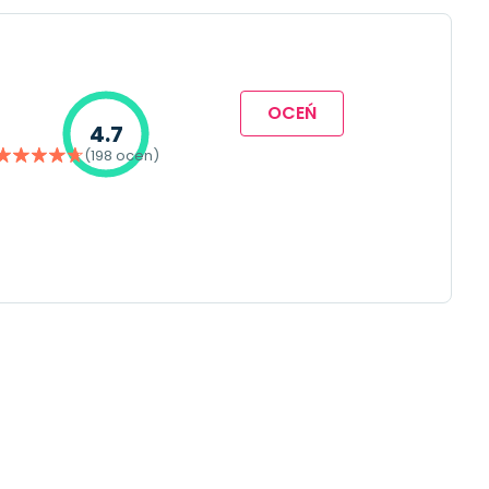
OCEŃ
4.7
(198 ocen)