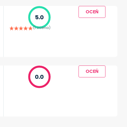
OCEŃ
5.0
(1 ocena)
OCEŃ
0.0