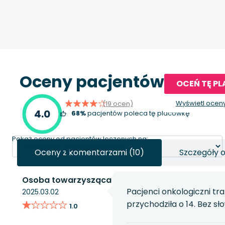
Oceny pacjentów
OCEŃ TĘ P
Wyświetl ocen
(19 ocen)
4.0
68%
pacjentów poleca tę placówkę
Pokaż oceny od pacjentów leczonych na:
Oceny z komentarzami (10)
Szczegóły 
Osoba towarzysząca
Pacjenci onkologiczni tra
2025.03.02
★★★★★
★★★★★
przychodziła o 14. Bez sł
1.0