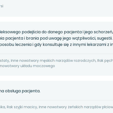
si
leksowego podejścia do danego pacjenta i jego schorzeń
nia pacjenta i brania pod uwagę jego wątpliwości, sugesti
posobu leczenia i gdy konsultuje się z innymi lekarzami z
ostaty, Inne nowotwory męskich narządów rozrodczych, Rak pęc
e nowotwory układu moczowego
lna obsługa pacjenta.
nika, Rak szyjki macicy, Inne nowotwory żeńskich narządów płcio