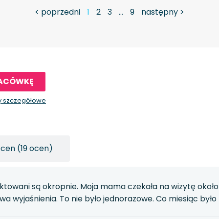
< poprzedni
1
2
3
…
9
następny >
LACÓWKĘ
y szczegółowe
ocen (19 ocen)
ktowani są okropnie. Moja mama czekała na wizytę około 4 
owa wyjaśnienia. To nie było jednorazowe. Co miesiąc było