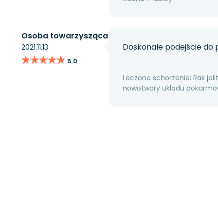
Osoba towarzysząca
Doskonałe podejście do 
2021.11.13
★★★★★
★★★★★
5.0
Leczone schorzenie: Rak jeli
nowotwory układu pokarmow