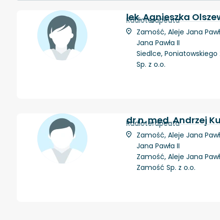
lek. Agnieszka Olsz
Radioterapeuta
Zamość, Aleje Jana Pawła
Jana Pawła II
Siedlce, Poniatowskiego 
Sp. z o.o.
dr n. med. Andrzej K
Radioterapeuta
Zamość, Aleje Jana Pawła
Jana Pawła II
Zamość, Aleje Jana Pawła
Zamość Sp. z o.o.