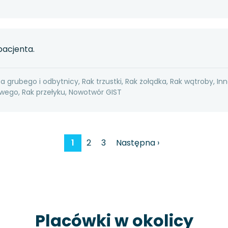
pacjenta.
ta grubego i odbytnicy, Rak trzustki, Rak żołądka, Rak wątroby, In
ego, Rak przełyku, Nowotwór GIST
1
2
3
Następna ›
Placówki w okolicy