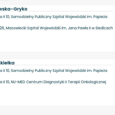
ewska-Gryko
 II 10, Samodzielny Publiczny Szpital Wojewódzki im. Papieża
26, Mazowiecki Szpital Wojewódzki im. Jana Pawła II w Siedlcach
ukiełka
 II 10, Samodzielny Publiczny Szpital Wojewódzki im. Papieża
 II 10, NU-MED Centrum Diagnostyki ii Terapii Onkologicznej