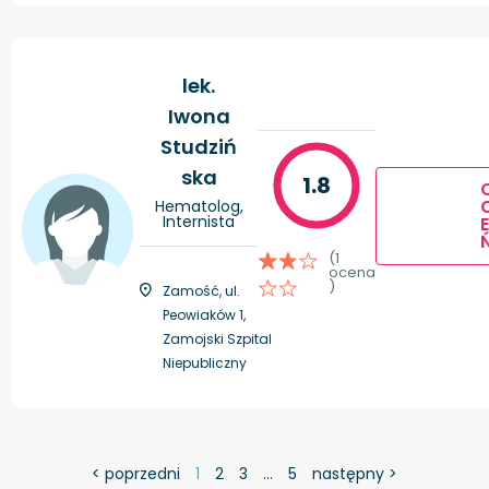
lek.
Iwona
Studziń
ska
1.8
Hematolog,
Internista
E
(1
ocena
)
Zamość, ul.
Peowiaków 1,
Zamojski Szpital
Niepubliczny
< poprzedni
1
2
3
…
5
następny >