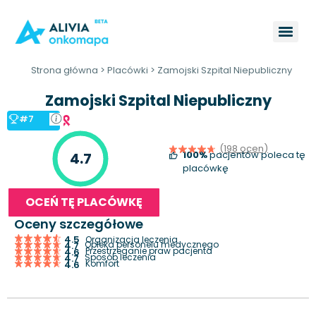
Strona główna
>
Placówki
>
Zamojski Szpital Niepubliczny
Zamojski Szpital Niepubliczny
#7
(198 ocen)
100%
pacjentów poleca tę
4.7
placówkę
OCEŃ TĘ PLACÓWKĘ
Oceny szczegółowe
4.5
Organizacja leczenia
Opieka personelu medycznego
4.7
Przestrzeganie praw pacjenta
4.6
Sposób leczenia
4.7
Komfort
4.6