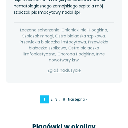
hematologicznego zamojskiego szpitala mój
szpiczak plazmocytowy nadal śpi.
Leczone schorzenie: Chłoniaki nie-Hodgkina,
Szpiczak mnogi, Ostra białaczka szpikowa,
Przewlekła białaczka limfocytowa, Przewlekła
białaczka szpikowa, Ostra białaczka
limfoblastyczna, Choroba Hodgkina, Inne
nowotwory krwi
Zgłoś nadużycie
…
1
2
3
8
Następna ›
Placówki w okolicy