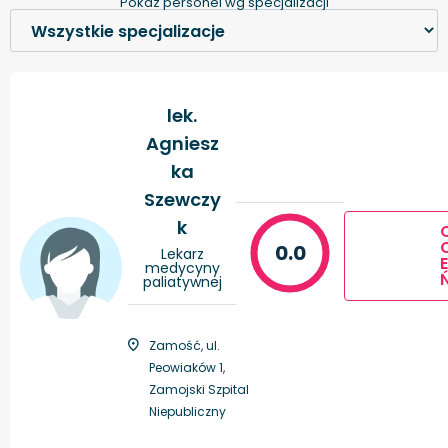
Pokaż personel wg specjalizacji
lek.
Agniesz
ka
Szewczy
k
0.0
Lekarz
E
medycyny
paliatywnej
Zamość, ul.
Peowiaków 1,
Zamojski Szpital
Niepubliczny