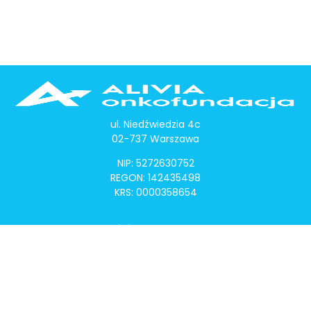
ul. Niedźwiedzia 4c
02-737 Warszawa
NIP: 5272630752
REGON: 142435498
KRS: 0000358654
Alivia Onkomapa
O projekcie
Lista placówek
Lista lekarzy