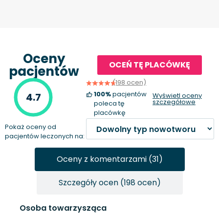
Oceny
OCEŃ TĘ PLACÓWKĘ
pacjentów
(198 ocen)
100%
pacjentów
4.7
Wyświetl oceny
szczegółowe
poleca tę
placówkę
Pokaż oceny od
pacjentów leczonych na:
Oceny z komentarzami (31)
Szczegóły ocen (198 ocen)
Osoba towarzysząca