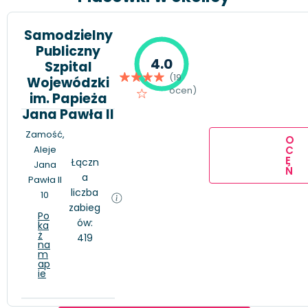
Samodzielny
Publiczny
4.0
Szpital
(19
Wojewódzki
ocen)
im. Papieża
Jana Pawła II
Zamość,
O
C
Aleje
E
Łączn
Jana
Ń
a
Pawła II
liczba
10
zabieg
Po
ów:
ka
ż
419
na
m
ap
ie