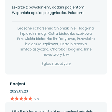
Lekarze z powołaniem, oddani pacjentom.
Wspaniała opieka pielęgniarska. Polecam.
Leczone schorzenie: Chłoniaki nie-Hodgkina,
Szpiczak mnogi, Ostra białaczka szpikowa,
Przewlekła białaczka limfocytowa, Przewlekła
białaczka szpikowa, Ostra białaczka
limfoblastyczna, Choroba Hodgkina, Inne
nowotwory krwi
Zgłoś nadużycie
Pacjent
2023.03.23
★★★★★
★★★★★
5.0
Mija 8 rok leczenia i dzięki personelowi oddziału