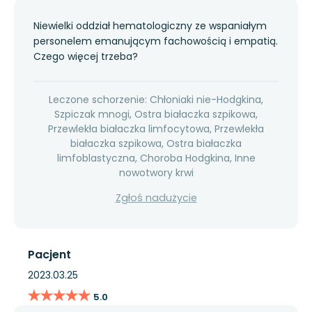
Niewielki oddział hematologiczny ze wspaniałym
personelem emanującym fachowością i empatią.
Czego więcej trzeba?
Leczone schorzenie: Chłoniaki nie-Hodgkina,
Szpiczak mnogi, Ostra białaczka szpikowa,
Przewlekła białaczka limfocytowa, Przewlekła
białaczka szpikowa, Ostra białaczka
limfoblastyczna, Choroba Hodgkina, Inne
nowotwory krwi
Zgłoś nadużycie
Pacjent
2023.03.25
★★★★★
★★★★★
5.0