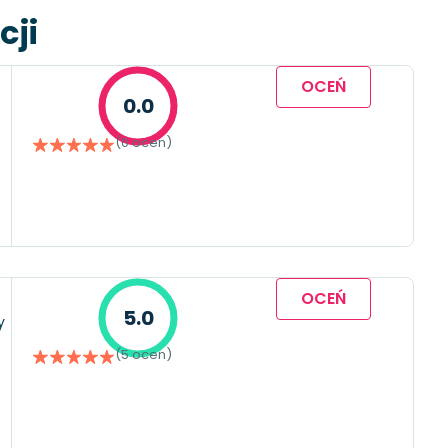
cji
OCEŃ
0.0
(0 ocen)
OCEŃ
5.0
y
(5 ocen)