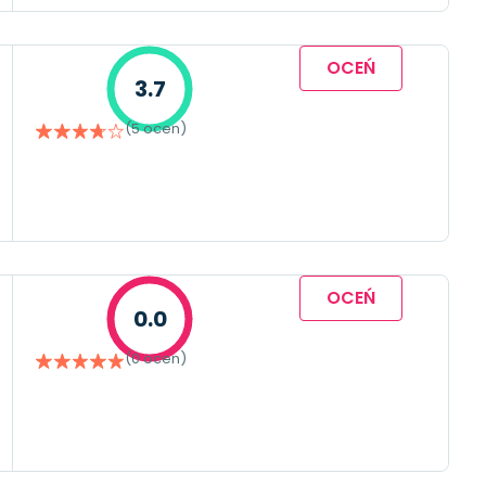
OCEŃ
3.7
(5 ocen)
OCEŃ
0.0
(0 ocen)