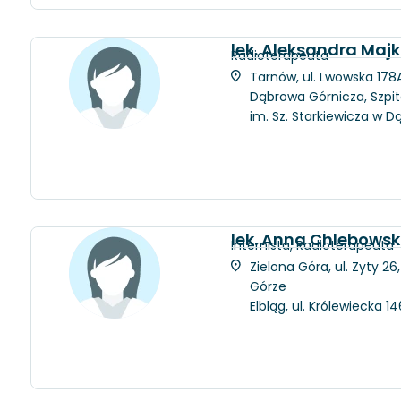
lek. Aleksandra Maj
Radioterapeuta
Tarnów, ul. Lwowska 178A
Dąbrowa Górnicza, Szpit
im. Sz. Starkiewicza w D
lek. Anna Chlebows
Internista, Radioterapeuta
Zielona Góra, ul. Zyty 2
Górze
Elbląg, ul. Królewiecka 