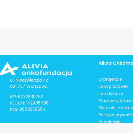
Alivia Onkom
O projekcie
ul. Niedźwiedzia 4c
02-737 Warszawa
Lista placówek
Lista lekarzy
NIP: 5272630752
Programy lekow
REGON: 142435498
Klauzula inform
KRS: 0000358654
Polityka prywatn
Regulamin
Kontakt