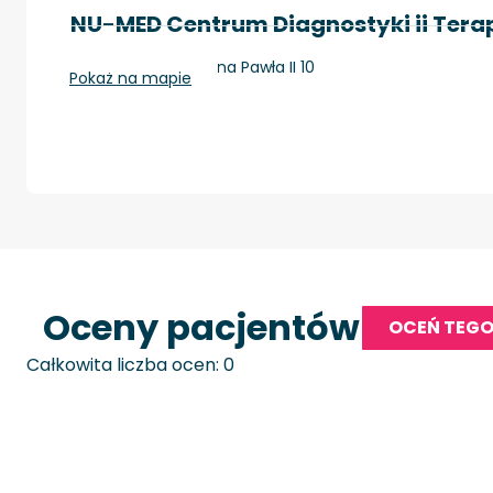
NU-MED Centrum Diagnostyki ii Terapi
Zamość, Aleje Jana Pawła II 10
Pokaż na mapie
Oceny pacjentów
OCEŃ TEGO
Całkowita liczba ocen: 0