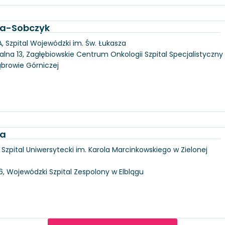
ka-Sobczyk
, Szpital Wojewódzki im. Św. Łukasza
alna 13, Zagłębiowskie Centrum Onkologii Szpital Specjalistyczny
ąbrowie Górniczej
ka
6, Szpital Uniwersytecki im. Karola Marcinkowskiego w Zielonej
146, Wojewódzki Szpital Zespolony w Elblągu