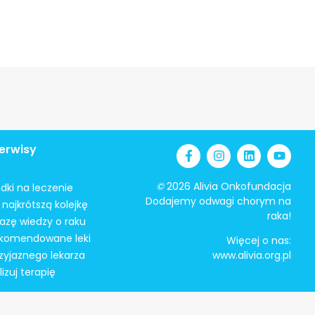
erwisy
©
2026 Alivia Onkofundacja
odki na leczenie
Dodajemy odwagi chorym na
najkrótszą kolejkę
raka!
azę wiedzy o raku
ekomendowane leki
Więcej o nas:
zyjaznego lekarza
www.alivia.org.pl
izuj terapię