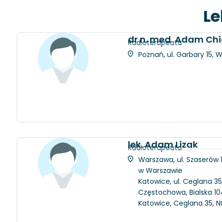
Le
dr n. med. Adam Chi
Radioterapeuta
Poznań, ul. Garbary 15, 
lek. Adam Lizak
Radioterapeuta
Warszawa, ul. Szaserów
w Warszawie
Katowice, ul. Ceglana 35
Częstochowa, Bialska 104
Katowice, Ceglana 35, N