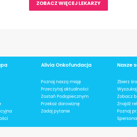
ZOBACZ WIĘCEJ LEKARZY
apa
Alivia Onkofundacja
Nasze s
Poznaj naszą misję
Zbierz śr
Przeczytaj aktualności
Wyszukaj 
Zostań Podopiecznym
Zobacz b
e
Przekaż darowiznę
Znajdź r
acyjna
Zadaj pytanie
Poznaj pr
ości
Spersonal