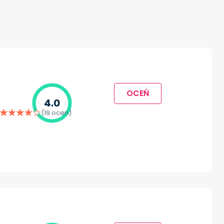
OCEŃ
4.0
(19 ocen)