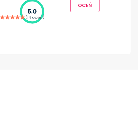
OCEŃ
5.0
(14 ocen)