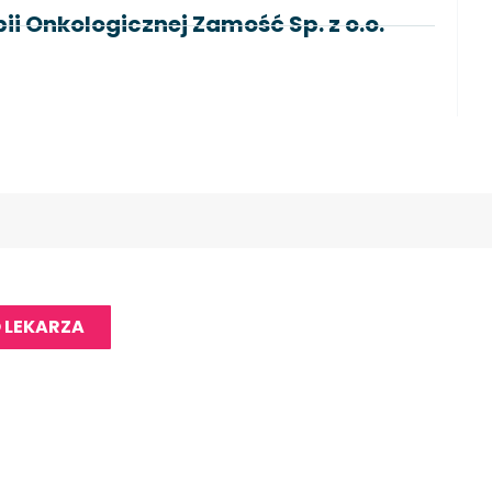
i Onkologicznej Zamość Sp. z o.o.
 LEKARZA