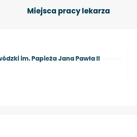
Miejsca pracy lekarza
ódzki im. Papieża Jana Pawła II