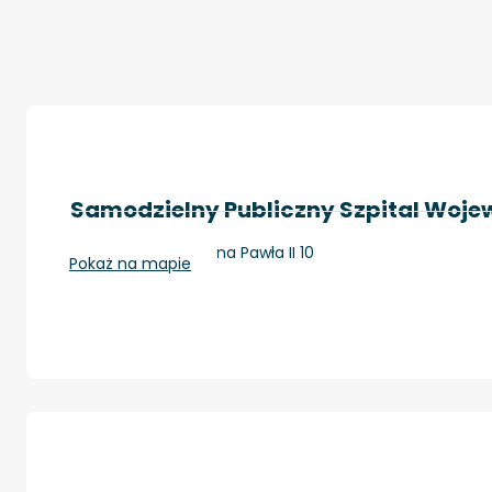
Samodzielny Publiczny Szpital Wojew
Zamość, Aleje Jana Pawła II 10
Pokaż na mapie