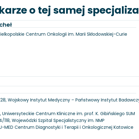
karze o tej samej specjaliza
cheł
Wielkopolskie Centrum Onkologii im. Marii Skłodowskiej-Curie
 128, Wojskowy Instytut Medyczny – Państwowy Instytut Badawcz
, Uniwersyteckie Centrum Kliniczne im. prof. K. Gibińskiego SUM
/118, Wojewódzki Szpital Specjalistyczny im. NMP
U-MED Centrum Diagnostyki i Terapii i Onkologicznej Katowice