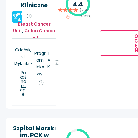
4.4
Kliniczne
(760
#1
ocen)
4
Breast Cancer
Unit
,
Colon Cancer
Unit
E
Ń
Gdańsk,
Progr
T
ul.
am
A
Dębinki 7
leko
K
Po
wy:
każ
na
m
api
e
Szpital Morski
im. PCK w