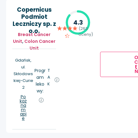
Copernicus
Podmiot
4.3
Leczniczy sp. z
(263
o.o.
Breast Cancer
oceny)
Unit
,
Colon Cancer
Unit
Gdańsk,
E
ul.
Progr
T
Ń
Skłodows
am
A
kiej-Curie
leko
K
2
wy:
Po
każ
na
m
api
e