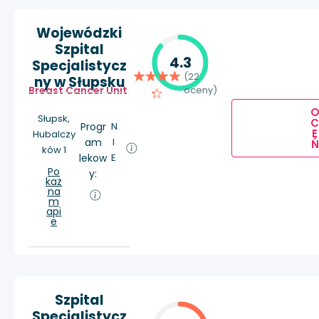
Wojewódzki
Szpital
4.3
Specjalistycz
(22
ny w Słupsku
Breast Cancer Unit
oceny)
Słupsk,
Progr
N
E
Hubalczy
am
I
Ń
ków 1
lekow
E
Po
y:
każ
na
m
api
e
Szpital
Specjalistycz