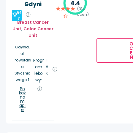
4.4
Gdyni
(314
#1
ocen)
7
Breast Cancer
Unit
,
Colon Cancer
Unit
Gdynia,
E
ul.
Ń
Powstani
Progr
T
a
am
A
Stycznio
leko
K
wego 1
wy:
Po
każ
na
m
api
e