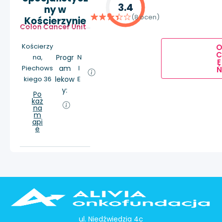
3.4
ny w
(8 ocen)
Kościerzynie
Colon Cancer Unit
Kościerzy
na,
Progr
N
E
Piechows
am
I
Ń
kiego 36
lekow
E
y:
Po
każ
na
m
api
e
ul. Niedźwiedzia 4c