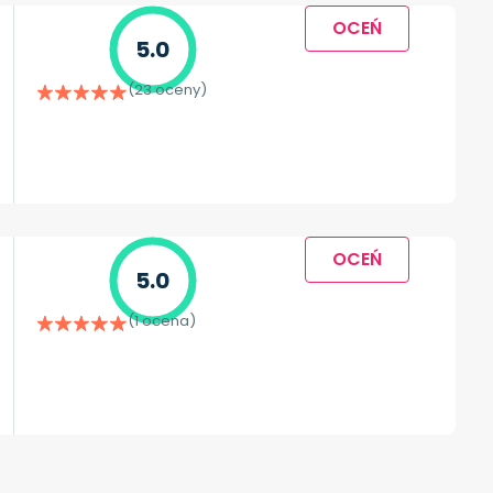
OCEŃ
5.0
(23 oceny)
OCEŃ
5.0
(1 ocena)