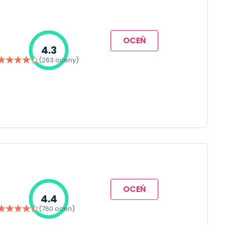
OCEŃ
4.3
(263 oceny)
OCEŃ
4.4
(760 ocen)