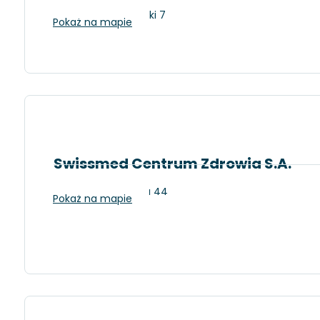
Gdańsk, ul. Dębinki 7
Pokaż na mapie
Swissmed Centrum Zdrowia S.A.
Gdańsk, Wileńska 44
Pokaż na mapie