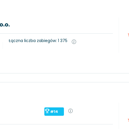
o.o.
Łączna liczba zabiegów: 1 375
#14