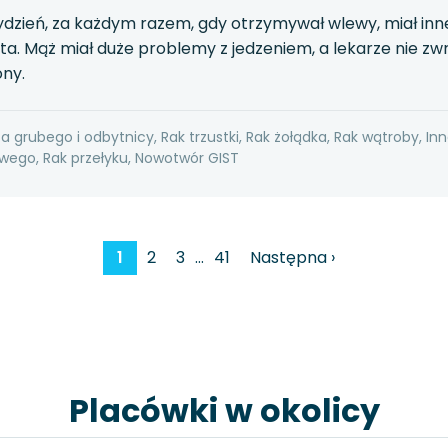
ydzień, za każdym razem, gdy otrzymywał wlewy, miał in
a. Mąż miał duże problemy z jedzeniem, a lekarze nie zwr
ony.
ta grubego i odbytnicy, Rak trzustki, Rak żołądka, Rak wątroby, In
ego, Rak przełyku, Nowotwór GIST
1
2
3
…
41
Następna ›
Placówki w okolicy