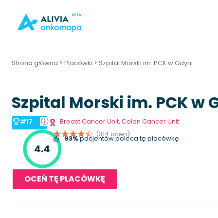
Strona główna
>
Placówki
>
Szpital Morski im. PCK w Gdyni
Szpital Morski im. PCK w 
#17
Breast Cancer Unit
,
Colon Cancer Unit
(314 ocen)
93%
pacjentów poleca tę placówkę
4.4
OCEŃ TĘ PLACÓWKĘ