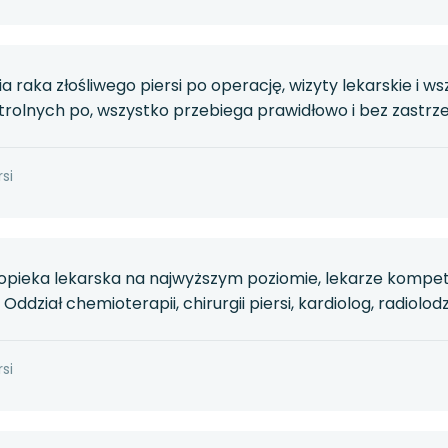
raka złośliwego piersi po operację, wizyty lekarskie i w
olnych po, wszystko przebiega prawidłowo i bez zastrze
si
, opieka lekarska na najwyższym poziomie, lekarze kompe
Oddział chemioterapii, chirurgii piersi, kardiolog, radio
si