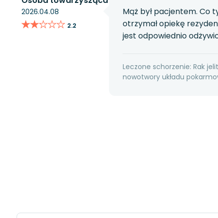
Osoba towarzysząca
Mąż był pacjentem. Co t
2026.04.08
★★★★★
★★★★★
otrzymał opiekę rezydent
2.2
jest odpowiednio odżywi
Leczone schorzenie: Rak jeli
nowotwory układu pokarmow