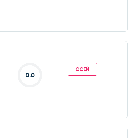
OCEŃ
0.0