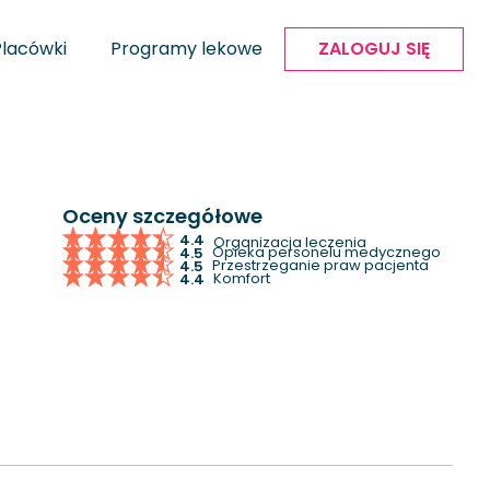
Placówki
Programy lekowe
ZALOGUJ SIĘ
Oceny szczegółowe
4.4
Organizacja leczenia
Opieka personelu medycznego
4.5
Przestrzeganie praw pacjenta
4.5
Komfort
4.4