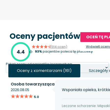
Oceny pacjentów
OCEŃ TĘ P
Wyświetl ocen
(314 ocen)
4.4
93%
pacjentów poleca tę placówkę
Pokaż oceny od pacjentów leczonych na:
Oceny z komentarzami (161)
Szczegóły 
Osoba towarzysząca
Wspaniała opieka, krótki
2026.08.05
★★★★★
★★★★★
5.0
Leczone schorzenie: Mięsaki