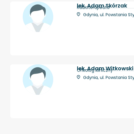
lek. Adam Skórzak
Radioterapeuta
Gdynia, ul. Powstania St
lek. Adam Witkowski
Onkolog kliniczny
Gdynia, ul. Powstania St