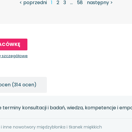
< poprzedni
1
2
3
…
58
następny >
LACÓWKĘ
y szczegółowe
ocen (314 ocen)
e terminy konsultacji i badań, wiedza, kompetencje i emp
 i inne nowotwory międzybłonka i tkanek miękkich