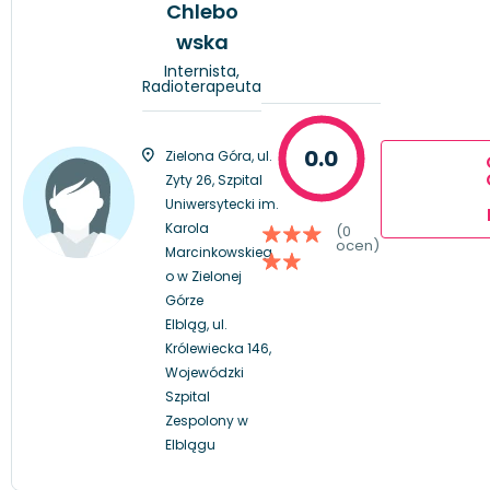
Chlebo
wska
Internista,
Radioterapeuta
0.0
Zielona Góra, ul.
Zyty 26, Szpital
Uniwersytecki im.
Karola
(0
ocen)
Marcinkowskieg
o w Zielonej
Górze
Elbląg, ul.
Królewiecka 146,
Wojewódzki
Szpital
Zespolony w
Elblągu