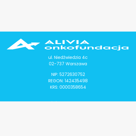
ul. Niedźwiedzia 4c
02-737 Warszawa
NIP: 5272630752
REGON: 142435498
KRS: 0000358654
Alivia Onkomapa
O projekcie
Lista placówek
Lista lekarzy