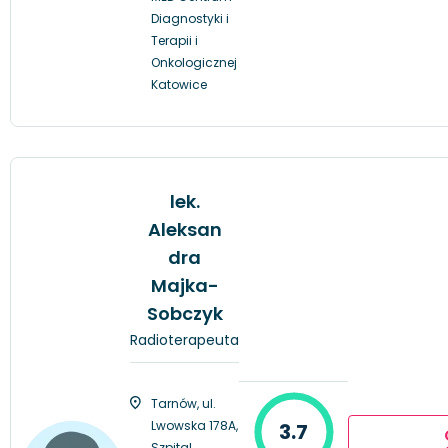
Diagnostyki i
Terapii i
Onkologicznej
Katowice
lek.
Aleksan
dra
Majka-
Sobczyk
Radioterapeuta
Tarnów, ul.
Lwowska 178A,
3.7
Szpital