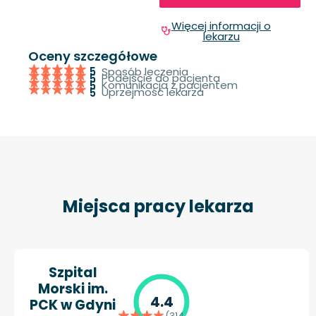
Więcej informacji o
lekarzu
Oceny szczegółowe
Sposób leczenia
5
Podejście do pacjenta
5
Komunikacja z pacjentem
5
Uprzejmość lekarza
5
Miejsca pracy lekarza
Szpital
Morski im.
4.4
PCK w Gdyni
(314