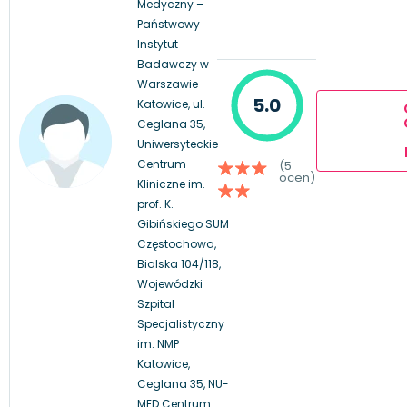
Medyczny –
Państwowy
Instytut
Badawczy w
Warszawie
5.0
Katowice, ul.
Ceglana 35,
Uniwersyteckie
Centrum
(5
ocen)
Kliniczne im.
prof. K.
Gibińskiego SUM
Częstochowa,
Bialska 104/118,
Wojewódzki
Szpital
Specjalistyczny
im. NMP
Katowice,
Ceglana 35, NU-
MED Centrum