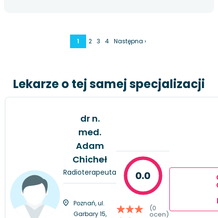
1
2
3
4
Następna ›
Lekarze o tej samej specjalizacji
dr n.
med.
Adam
Chicheł
Radioterapeuta
0.0
Poznań, ul.
(0
Garbary 15,
ocen)