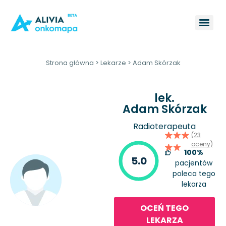
Strona główna
>
Lekarze
>
Adam Skórzak
lek.
Adam Skórzak
Radioterapeuta
(23
oceny)
100%
5.0
pacjentów
poleca tego
lekarza
OCEŃ TEGO
LEKARZA