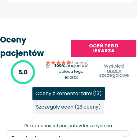
Oceny
OCEŃ TEGO
LEKARZA
pacjentów
(23 oceny)
100%
pacjentów
Wyświetl
oceny
5.0
poleca tego
szczegółowe
lekarza
Oceny z komentarzami (13)
Szczegóły ocen (23 oceny)
Pokaż oceny od pacjentów leczonych na: