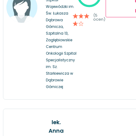
Wojewódzki im.
Św. Łukasza
(5
ocen)
Dąbrowa
Górnicza,
Szpitalna 13,
Zagłębiowskie
Centrum
Onkologii Szpital
Specjalistyczny
im. Sz.
Starkiewicza w
Dąbrowie
Górniczej
lek.
Anna