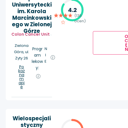
Uniwersytecki
4.2
im. Karola
(136
Marcinkowski
ocen)
ego w Zielonej
Górze
Colon Cancer Unit
E
Zielona
Progr
N
Ń
Góra, ul.
am
I
Zyty 26
lekow
E
Po
y:
każ
na
m
api
e
Wielospecjali
styczny