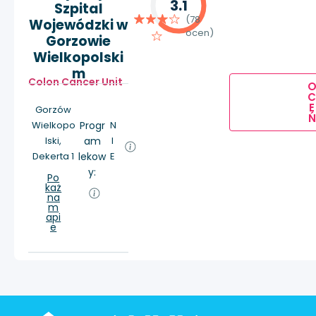
3.1
Szpital
(78
Wojewódzki w
ocen)
Gorzowie
Wielkopolski
m
Colon Cancer Unit
E
Gorzów
Ń
Wielkopo
Progr
N
lski,
am
I
Dekerta 1
lekow
E
y:
Po
każ
na
m
api
e