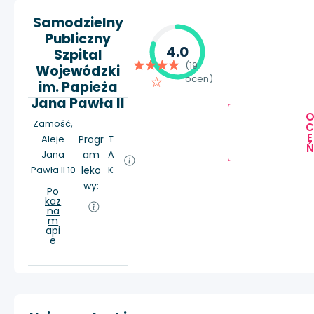
Samodzielny
Publiczny
4.0
Szpital
(19
Wojewódzki
ocen)
im. Papieża
Jana Pawła II
Zamość,
E
Aleje
Progr
T
Ń
Jana
am
A
Pawła II 10
leko
K
wy:
Po
każ
na
m
api
e