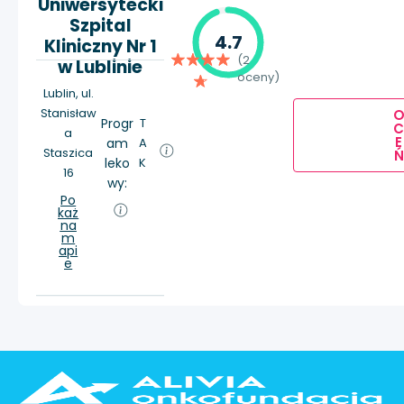
Uniwersytecki
Szpital
4.7
Kliniczny Nr 1
(2
w Lublinie
oceny)
Lublin, ul.
Stanisław
Progr
T
a
E
am
A
Staszica
Ń
leko
K
16
wy:
Po
każ
na
m
api
e