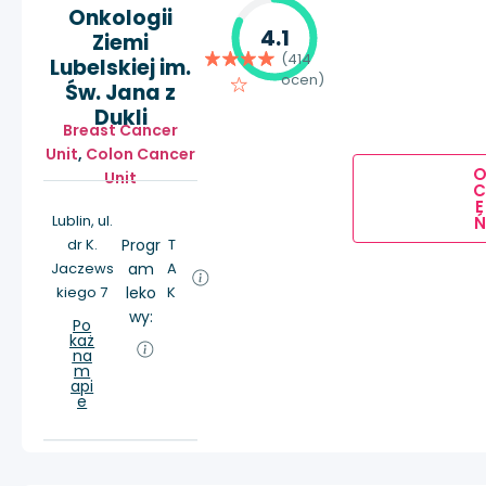
Onkologii
4.1
Ziemi
(414
Lubelskiej im.
ocen)
Św. Jana z
Dukli
Breast Cancer
Unit
,
Colon Cancer
Unit
E
Lublin, ul.
Ń
dr K.
Progr
T
Jaczews
am
A
kiego 7
leko
K
wy:
Po
każ
na
m
api
e