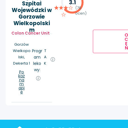
3.1
Szpital
(78
Wojewódzki w
ocen)
Gorzowie
Wielkopolski
m
Colon Cancer Unit
E
Gorzów
Ń
Wielkopo
Progr
T
lski,
am
A
Dekerta 1
leko
K
wy:
Po
każ
na
m
api
e