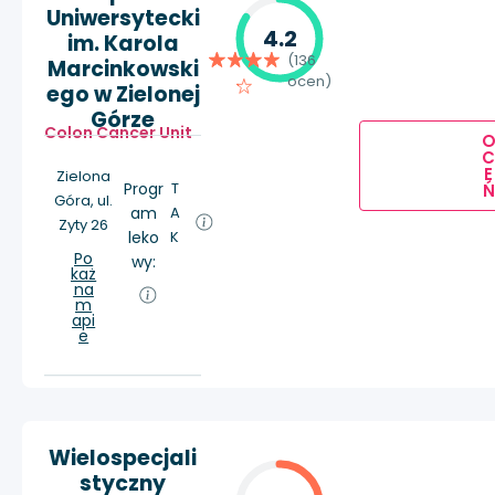
Uniwersytecki
4.2
im. Karola
(136
Marcinkowski
ocen)
ego w Zielonej
Górze
Colon Cancer Unit
E
Zielona
Progr
T
Ń
Góra, ul.
am
A
Zyty 26
leko
K
Po
wy:
każ
na
m
api
e
Wielospecjali
styczny