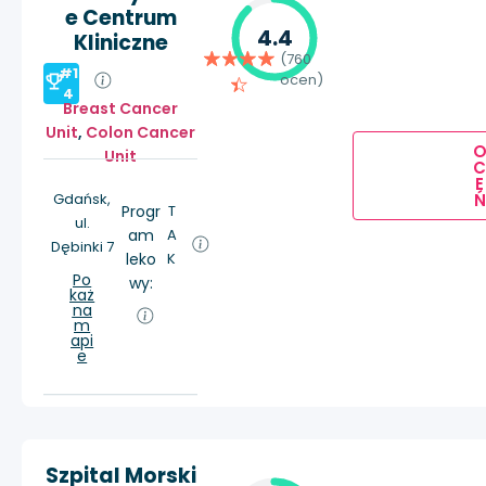
e Centrum
4.4
Kliniczne
(760
#1
ocen)
4
Breast Cancer
Unit
,
Colon Cancer
Unit
E
Ń
Gdańsk,
Progr
T
ul.
am
A
Dębinki 7
leko
K
Po
wy:
każ
na
m
api
e
Szpital Morski