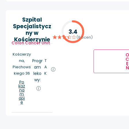
Szpital
Specjalistycz
3.4
ny w
(8 ocen)
Kościerzynie
Colon Cancer Unit
Kościerzy
na,
Progr
T
E
Piechows
am
A
Ń
kiego 36
leko
K
wy:
Po
każ
na
m
api
e