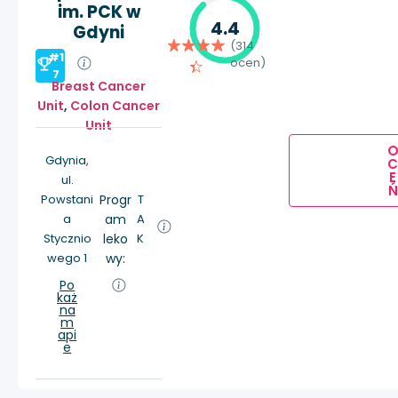
im. PCK w
4.4
Gdyni
(314
#1
ocen)
7
Breast Cancer
Unit
,
Colon Cancer
Unit
Gdynia,
E
ul.
Ń
Powstani
Progr
T
a
am
A
Stycznio
leko
K
wego 1
wy:
Po
każ
na
m
api
e