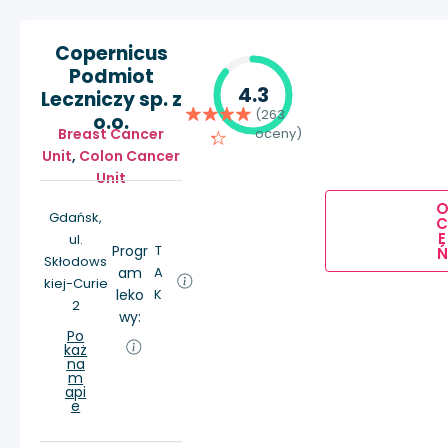
Copernicus
Podmiot
4.3
Leczniczy sp. z
(263
o.o.
Breast Cancer
oceny)
Unit
,
Colon Cancer
Unit
Gdańsk,
E
ul.
Progr
T
Ń
Skłodows
am
A
kiej-Curie
leko
K
2
wy:
Po
każ
na
m
api
e