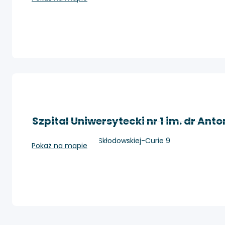
Szpital Uniwersytecki nr 1 im. dr Ant
Bydgoszcz, Marii Skłodowskiej-Curie 9
Pokaż na mapie