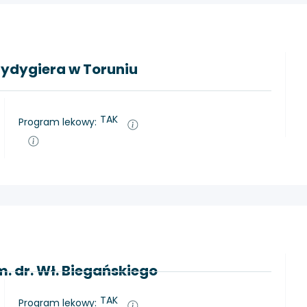
Rydygiera w Toruniu
TAK
Program lekowy:
m. dr. Wł. Biegańskiego
TAK
Program lekowy: