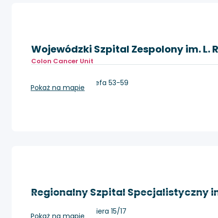
Wojewódzki Szpital Zespolony im. L. 
Colon Cancer Unit
Toruń, ul. św. Józefa 53-59
Pokaż na mapie
Regionalny Szpital Specjalistyczny i
Grudziądz, Rydygiera 15/17
Pokaż na mapie