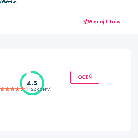
filtrów.
Więcej filtrów
OCEŃ
4.5
(1422 oceny)