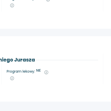
oniego Jurasza
NIE
Program lekowy: