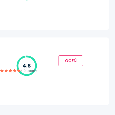
OCEŃ
4.8
(19 ocen)