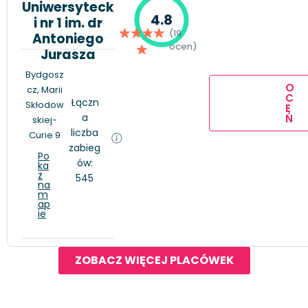
Uniwersyteck
4.8
i nr 1 im. dr
(19
Antoniego
ocen)
Jurasza
Bydgosz
O
cz, Marii
C
Łączn
Skłodow
E
a
Ń
skiej-
liczba
Curie 9
zabieg
Po
ów:
ka
ż
545
na
m
ap
ie
ZOBACZ WIĘCEJ PLACÓWEK