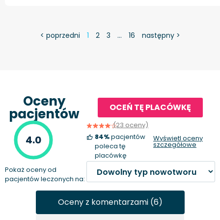
< poprzedni
1
2
3
…
16
następny >
Oceny
OCEŃ TĘ PLACÓWKĘ
pacjentów
(23 oceny)
84%
pacjentów
4.0
Wyświetl oceny
szczegółowe
poleca tę
placówkę
Pokaż oceny od
pacjentów leczonych na:
Oceny z komentarzami (6)