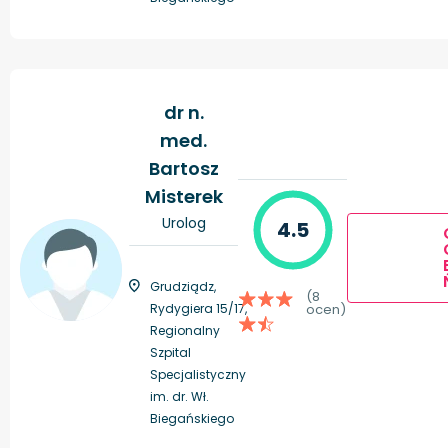
dr n.
med.
Bartosz
Misterek
Urolog
4.5
Grudziądz,
(8
Rydygiera 15/17,
ocen)
Regionalny
Szpital
Specjalistyczny
im. dr. Wł.
Biegańskiego