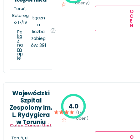
oceny)
Toruń,
O
Batoreg
C
Łączn
E
o 17/19
a
Ń
liczba
Po
ka
zabieg
ż
na
ów: 391
m
ap
ie
Wojewódzki
Szpital
4.0
Zespolony im.
(177
L. Rydygiera
ocen)
w Toruniu
Colon Cancer Unit
O
Toruń, ul.