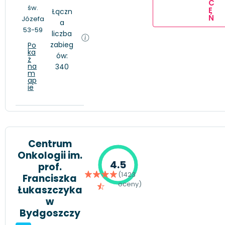
C
św.
E
Łączn
Ń
Józefa
a
53-59
liczba
zabieg
Po
ka
ów:
ż
na
340
m
ap
ie
Centrum
Onkologii im.
4.5
prof.
(1423
Franciszka
oceny)
Łukaszczyka
w
Bydgoszczy