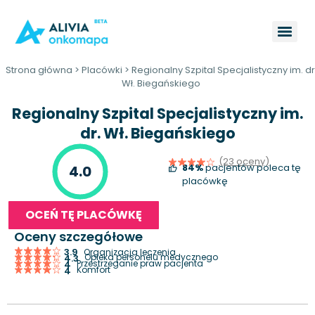
Strona główna
>
Placówki
>
Regionalny Szpital Specjalistyczny im. dr
Wł. Biegańskiego
Regionalny Szpital Specjalistyczny im.
dr. Wł. Biegańskiego
(23 oceny)
84%
pacjentów poleca tę
4.0
placówkę
OCEŃ TĘ PLACÓWKĘ
Oceny szczegółowe
3.9
Organizacja leczenia
Opieka personelu medycznego
4.3
Przestrzeganie praw pacjenta
4
Komfort
4