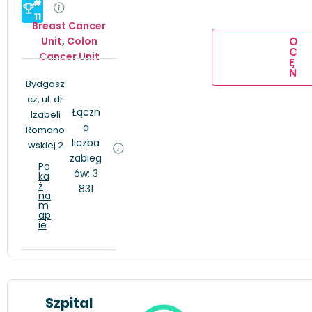
#
11
Breast Cancer
O
Unit
,
Colon
C
Cancer Unit
E
Ń
Bydgosz
cz, ul. dr
Łączn
Izabeli
a
Romano
liczba
wskiej 2
zabieg
Po
ów: 3
ka
ż
831
na
m
ap
ie
Szpital