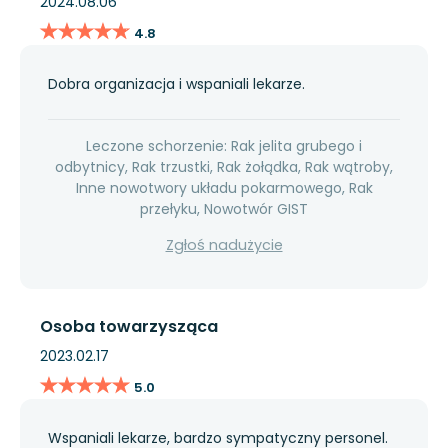
2024.08.06
★★★★★
★★★★★
4.8
Dobra organizacja i wspaniali lekarze.
Leczone schorzenie: Rak jelita grubego i
odbytnicy, Rak trzustki, Rak żołądka, Rak wątroby,
Inne nowotwory układu pokarmowego, Rak
przełyku, Nowotwór GIST
Zgłoś nadużycie
Osoba towarzysząca
2023.02.17
★★★★★
★★★★★
5.0
Wspaniali lekarze, bardzo sympatyczny personel.