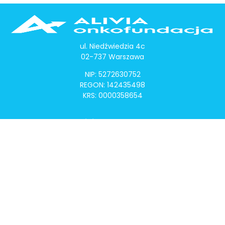
ul. Niedźwiedzia 4c
02-737 Warszawa
NIP: 5272630752
REGON: 142435498
KRS: 0000358654
Alivia Onkomapa
O projekcie
Lista placówek
Lista lekarzy
Programy lekowe
Klauzula informacyjna
Polityka prywatności
Regulamin