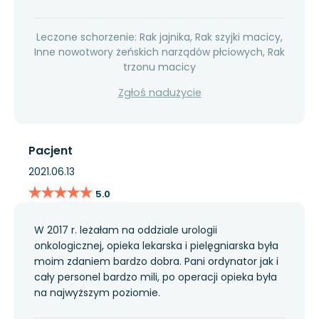
Leczone schorzenie: Rak jajnika, Rak szyjki macicy,
Inne nowotwory żeńskich narządów płciowych, Rak
trzonu macicy
Zgłoś nadużycie
Pacjent
2021.06.13
★★★★★
★★★★★
5.0
W 2017 r. leżałam na oddziale urologii
onkologicznej, opieka lekarska i pielęgniarska była
moim zdaniem bardzo dobra. Pani ordynator jak i
cały personel bardzo mili, po operacji opieka była
na najwyższym poziomie.