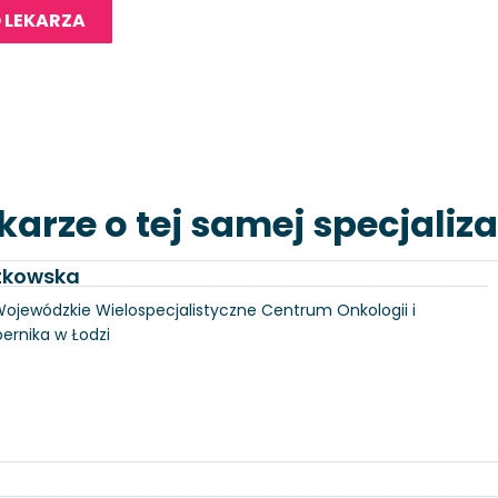
 LEKARZA
karze o tej samej specjaliza
utkowska
, Wojewódzkie Wielospecjalistyczne Centrum Onkologii i
pernika w Łodzi