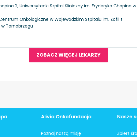
hopina 2, Uniwersytecki Szpital Kliniczny im. Fryderyka Chopina w
, Centrum Onkologiczne w Wojewódzkim Szpitalu im. Zofii z
j w Tarnobrzegu
ZOBACZ WIĘCEJ LEKARZY
apa
Alivia Onkofundacja
Nasze s
Poznaj naszą misję
Zbierz śr