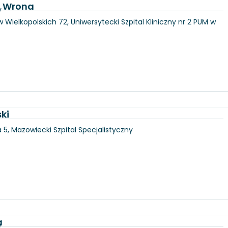
a Wrona
y
 Wielkopolskich 72, Uniwersytecki Szpital Kliniczny nr 2 PUM w
ki
5, Mazowiecki Szpital Specjalistyczny
a
y