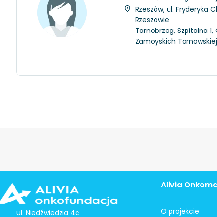
Rzeszów, ul. Fryderyka C
Rzeszowie
Tarnobrzeg, Szpitalna 1
Zamoyskich Tarnowskie
Alivia Onkom
O projekcie
ul. Niedźwiedzia 4c