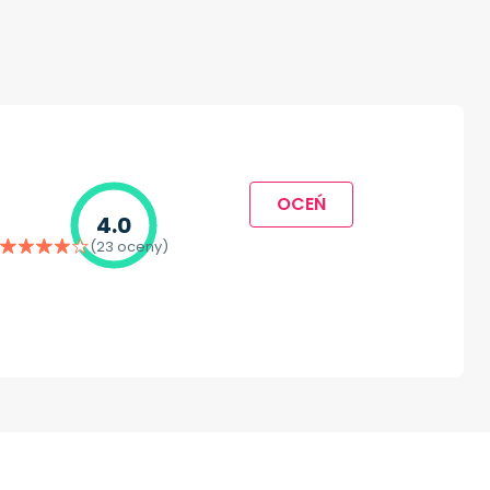
OCEŃ
4.0
(23 oceny)