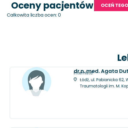
Oceny pacjentów
OCEŃ TEGO
Całkowita liczba ocen: 0
Le
dr n. med. Agata D
Internista
Łódź, ul. Pabianicka 62
Traumatologii im. M. Ko