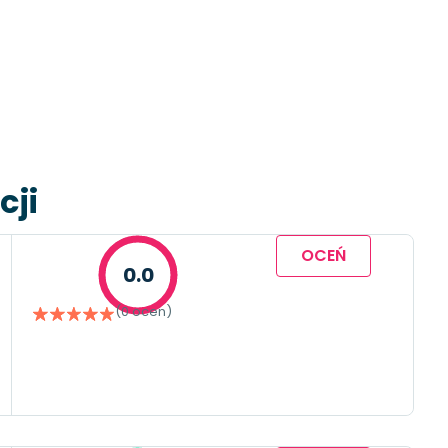
cji
OCEŃ
0.0
(0 ocen)