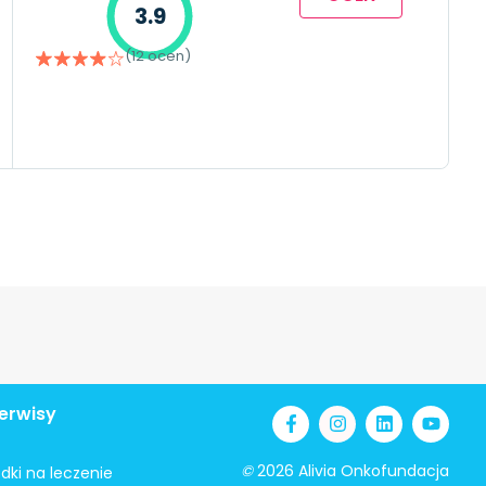
3.9
(12 ocen)
erwisy
©
2026 Alivia Onkofundacja
odki na leczenie