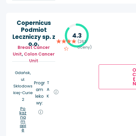
Copernicus
Podmiot
4.3
Leczniczy sp. z
(263
o.o.
Breast Cancer
oceny)
Unit
,
Colon Cancer
Unit
Gdańsk,
E
ul.
Progr
T
Ń
Skłodows
am
A
kiej-Curie
leko
K
2
wy:
Po
każ
na
m
api
e