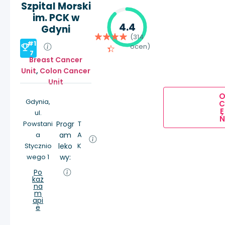
Szpital Morski
im. PCK w
4.4
Gdyni
(314
#1
ocen)
7
Breast Cancer
Unit
,
Colon Cancer
Unit
Gdynia,
E
ul.
Ń
Powstani
Progr
T
a
am
A
Stycznio
leko
K
wego 1
wy:
Po
każ
na
m
api
e