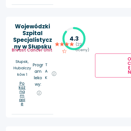
Wojewódzki
Szpital
4.3
Specjalistycz
(22
ny w Słupsku
Breast Cancer Unit
oceny)
Słupsk,
Progr
T
E
Hubalczy
am
A
Ń
ków 1
leko
K
Po
wy:
każ
na
m
api
e