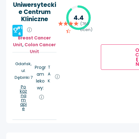
Uniwersytecki
e Centrum
4.4
Kliniczne
(760
#1
ocen)
4
Breast Cancer
Unit
,
Colon Cancer
Unit
E
Ń
Gdańsk,
Progr
T
ul.
am
A
Dębinki 7
leko
K
Po
wy:
każ
na
m
api
e