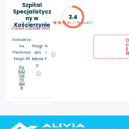
Szpital
Specjalistycz
3.4
ny w
(8 ocen)
Kościerzynie
Colon Cancer Unit
Kościerzy
na,
Progr
N
E
Piechows
am
I
Ń
kiego 36
lekow
E
y:
Po
każ
na
m
api
e