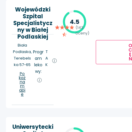
Wojewódzki
Szpital
4.5
Specjalistycz
(143
ny w Białej
oceny)
Podlaskiej
Biała
Podlaska,
Progr
T
E
Terebels
am
A
Ń
ka 57-65
leko
K
wy:
Po
każ
na
m
api
e
Uniwersytecki