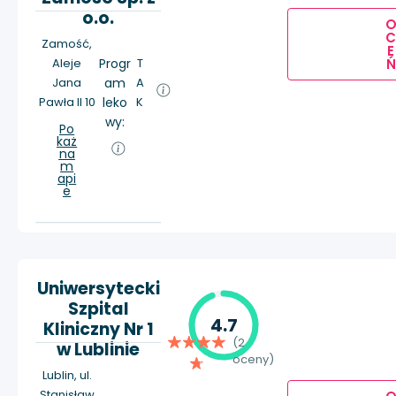
o.o.
Zamość,
E
Aleje
Progr
T
Ń
Jana
am
A
Pawła II 10
leko
K
wy:
Po
każ
na
m
api
e
Uniwersytecki
Szpital
4.7
Kliniczny Nr 1
(2
w Lublinie
oceny)
Lublin, ul.
Stanisław