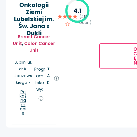
Onkologii
4.1
Ziemi
(412
Lubelskiej im.
ocen)
Św. Jana z
Dukli
Breast Cancer
Unit
,
Colon Cancer
Unit
E
Lublin, ul.
Ń
dr K.
Progr
T
Jaczews
am
A
kiego 7
leko
K
wy:
Po
każ
na
m
api
e