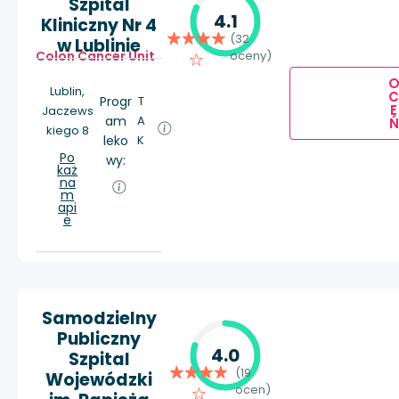
Szpital
4.1
Kliniczny Nr 4
(32
w Lublinie
Colon Cancer Unit
oceny)
Lublin,
Progr
T
E
Jaczews
am
A
Ń
kiego 8
leko
K
Po
wy:
każ
na
m
api
e
Samodzielny
Publiczny
4.0
Szpital
(19
Wojewódzki
ocen)