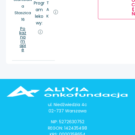
Progr
T
a
E
am
A
Staszica
Ń
leko
K
16
wy:
Po
każ
na
m
api
e
ul. Niedźwiedzia 4c
02-737 Warszawa
NIP: 5272630752
REGON: 142435498
KRS: 0000358654