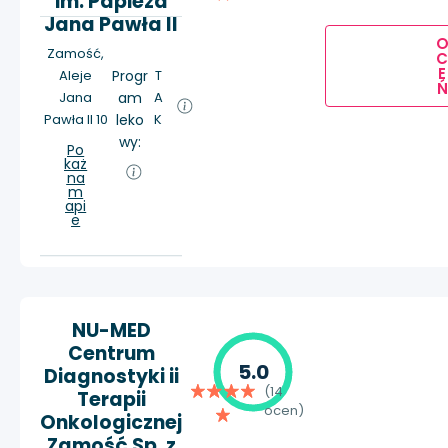
im. Papieża
Jana Pawła II
Zamość,
E
Aleje
Progr
T
Ń
Jana
am
A
Pawła II 10
leko
K
wy:
Po
każ
na
m
api
e
NU-MED
Centrum
5.0
Diagnostyki ii
(14
Terapii
ocen)
Onkologicznej
Zamość Sp. z