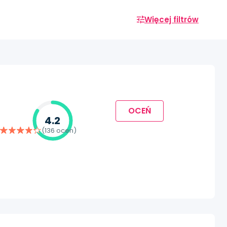
Więcej filtrów
OCEŃ
4.2
(136 ocen)