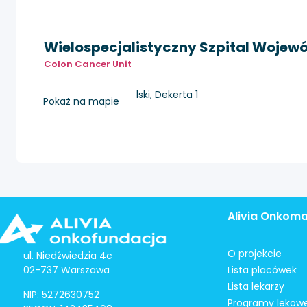
Wielospecjalistyczny Szpital Wojew
Colon Cancer Unit
Gorzów Wielkopolski, Dekerta 1
Pokaż na mapie
Alivia Onkom
O projekcie
ul. Niedźwiedzia 4c
02-737 Warszawa
Lista placówek
Lista lekarzy
NIP: 5272630752
Programy lekow