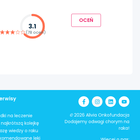
OCEŃ
3.1
(78 ocen)
erwisy
©
2026 Alivia Onkofundacja
odki na leczenie
Dodajemy odwagi chorym na
najkrótszą kolejkę
raka!
azę wiedzy o raku
ekomendowane leki
Więcej o nas: