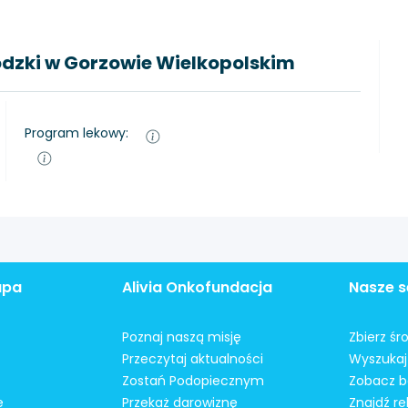
ódzki w Gorzowie Wielkopolskim
Program lekowy:
apa
Alivia Onkofundacja
Nasze s
Poznaj naszą misję
Zbierz śr
Przeczytaj aktualności
Wyszukaj 
Zostań Podopiecznym
Zobacz b
e
Przekaż darowiznę
Znajdź r