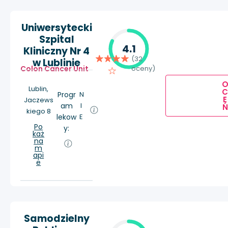
Uniwersytecki
Szpital
4.1
Kliniczny Nr 4
(32
w Lublinie
Colon Cancer Unit
oceny)
Lublin,
Progr
N
E
Jaczews
am
I
Ń
kiego 8
lekow
E
Po
y:
każ
na
m
api
e
Samodzielny