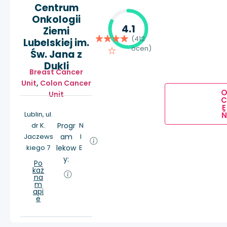
Centrum
Onkologii
4.1
Ziemi
(412
Lubelskiej im.
ocen)
Św. Jana z
Dukli
Breast Cancer
Unit
,
Colon Cancer
Unit
E
Lublin, ul.
Ń
dr K.
Progr
N
Jaczews
am
I
kiego 7
lekow
E
y:
Po
każ
na
m
api
e