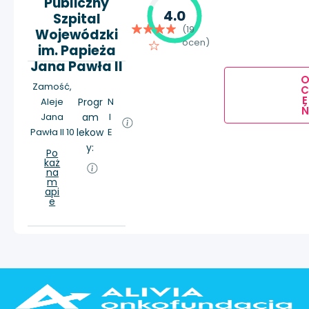
Publiczny
4.0
Szpital
(19
Wojewódzki
ocen)
im. Papieża
Jana Pawła II
Zamość,
E
Aleje
Progr
N
Ń
Jana
am
I
Pawła II 10
lekow
E
y:
Po
każ
na
m
api
e