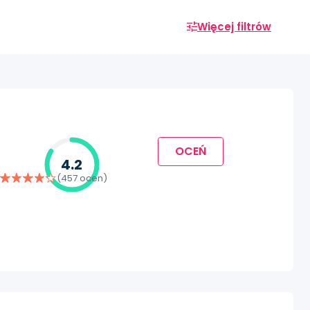
Więcej filtrów
OCEŃ
4.2
(457 ocen)