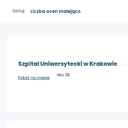
Sortuj:
Szpital Uniwersytecki w Krakowie
Kraków, ul. Kopernika 38
Pokaż na mapie