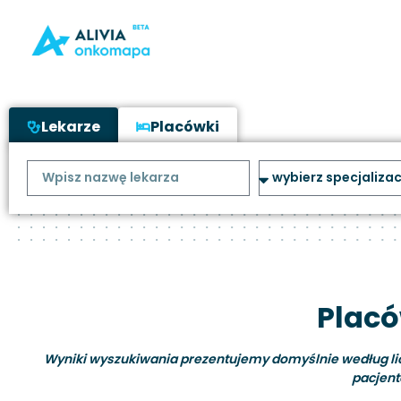
Lekarze
Placówki
Placó
Wyniki wyszukiwania prezentujemy domyślnie według liczb
pacjent