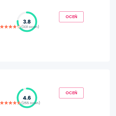
OCEŃ
3.8
(331 ocen)
OCEŃ
4.6
(255 ocen)