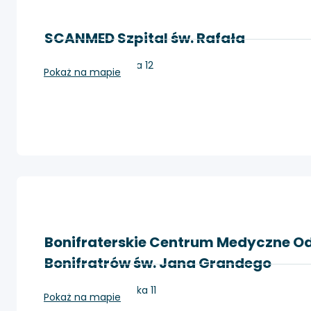
SCANMED Szpital św. Rafała
Kraków, Bochenka 12
Pokaż na mapie
Bonifraterskie Centrum Medyczne Odd
Bonifratrów św. Jana Grandego
Kraków, Trynitarska 11
Pokaż na mapie