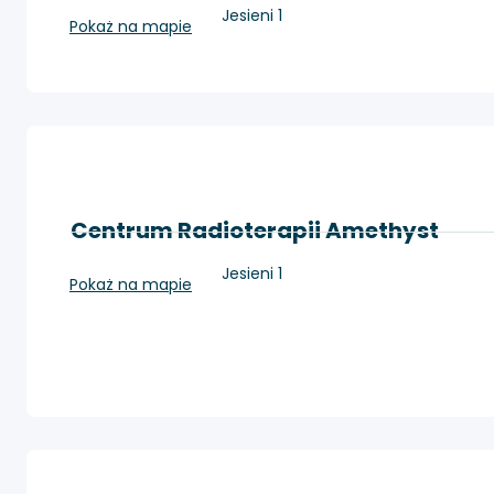
Kraków, os. Złotej Jesieni 1
Pokaż na mapie
Centrum Radioterapii Amethyst
Kraków, os. Złotej Jesieni 1
Pokaż na mapie