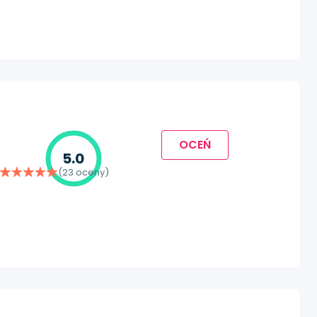
OCEŃ
5.0
(23 oceny)