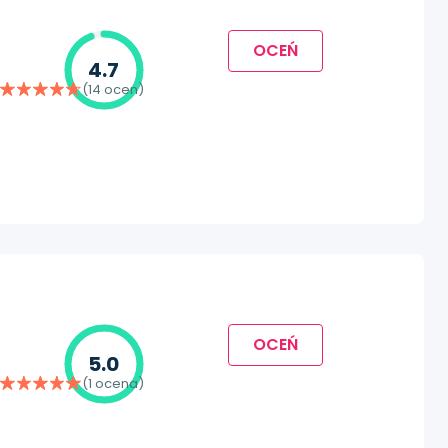
OCEŃ
4.7
(14 ocen)
OCEŃ
5.0
(1 ocena)