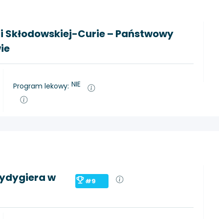
ii Skłodowskiej-Curie – Państwowy
ie
NIE
Program lekowy:
Rydygiera w
#9