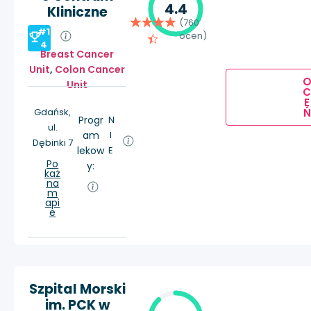
4.4
Kliniczne
(760
#1
ocen)
4
Breast Cancer
Unit
,
Colon Cancer
Unit
E
Ń
Gdańsk,
Progr
N
ul.
am
I
Dębinki 7
lekow
E
Po
y:
każ
na
m
api
e
Szpital Morski
im. PCK w