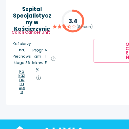
Szpital
Specjalistycz
3.4
ny w
(8 ocen)
Kościerzynie
Colon Cancer Unit
Kościerzy
na,
Progr
N
E
Piechows
am
I
Ń
kiego 36
lekow
E
y:
Po
każ
na
m
api
e