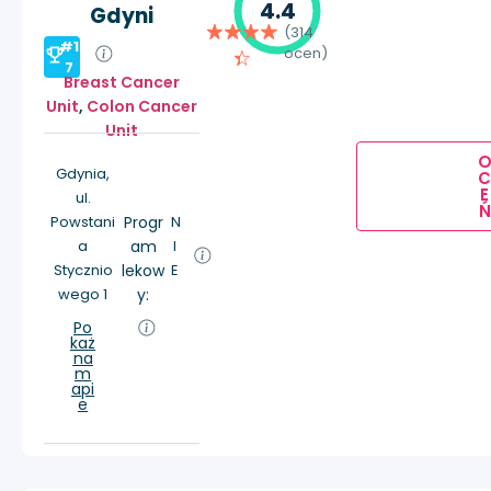
4.4
Gdyni
(314
#1
ocen)
7
Breast Cancer
Unit
,
Colon Cancer
Unit
Gdynia,
E
ul.
Ń
Powstani
Progr
N
a
am
I
Stycznio
lekow
E
wego 1
y:
Po
każ
na
m
api
e