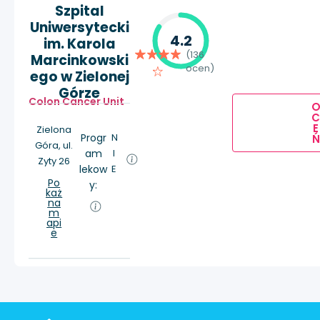
Szpital
Uniwersytecki
4.2
im. Karola
(136
Marcinkowski
ocen)
ego w Zielonej
Górze
Colon Cancer Unit
E
Zielona
Progr
N
Ń
Góra, ul.
am
I
Zyty 26
lekow
E
Po
y:
każ
na
m
api
e