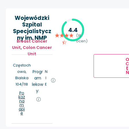
Wojewódzki
Szpital
4.4
Specjalistycz
(16
ny im. NMP
Breast Cancer
ocen)
Unit
,
Colon Cancer
Unit
Częstoch
E
owa,
Progr
N
Ń
Bialska
am
I
104/118
lekow
E
y:
Po
każ
na
m
api
e