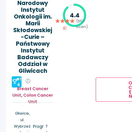
Narodowy
Instytut
4.4
Onkologii im.
(657
Marii
ocen)
Skłodowskiej
-Curie –
Państwowy
Instytut
Badawczy
Oddział w
Gliwicach
#1
5
Breast Cancer
E
Unit
,
Colon Cancer
Ń
Unit
Gliwice,
ul.
Wybrzeż
Progr
T