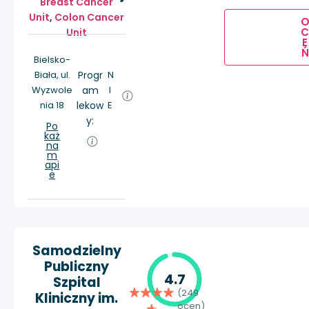
Breast Cancer
Unit
,
Colon Cancer
Unit
E
Ń
Bielsko-
Biała, ul.
Progr
N
Wyzwole
am
I
nia 18
lekow
E
y:
Po
każ
na
m
api
e
Samodzielny
Publiczny
4.7
Szpital
(249
Kliniczny im.
ocen)