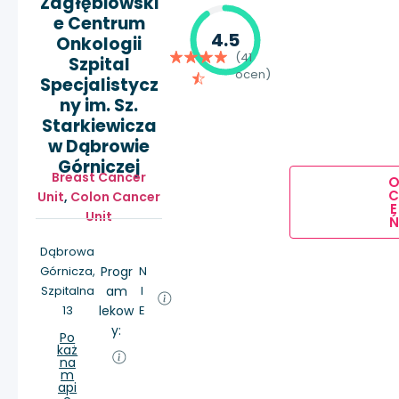
Zagłębiowski
e Centrum
4.5
Onkologii
(41
Szpital
ocen)
Specjalistycz
ny im. Sz.
Starkiewicza
w Dąbrowie
Górniczej
Breast Cancer
Unit
,
Colon Cancer
E
Unit
Ń
Dąbrowa
Górnicza,
Progr
N
Szpitalna
am
I
13
lekow
E
y:
Po
każ
na
m
api