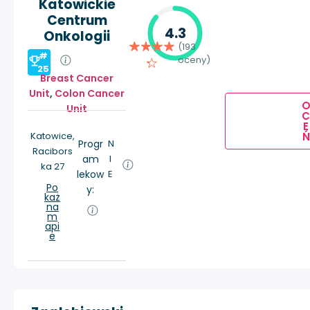
Katowickie
Centrum
4.3
Onkologii
(193
#
oceny)
25
Breast Cancer
Unit
,
Colon Cancer
Unit
E
Ń
Katowice,
Progr
N
Racibors
am
I
ka 27
lekow
E
Po
y:
każ
na
m
api
e