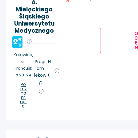
A.
Mielęckiego
Śląskiego
Uniwersytetu
Medycznego
#
E
6
Ń
Katowice,
ul.
Progr
N
Francusk
am
I
a 20-24
lekow
E
y:
Po
każ
na
m
api
e