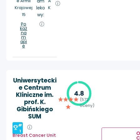
e Armii
am
A
Krajowej
leko
K
15
wy:
Po
każ
na
m
api
e
Uniwersytecki
e Centrum
4.8
Kliniczne im.
(572
prof. K.
oceny)
Gibińskiego
SUM
#
1
Breast Cancer Unit