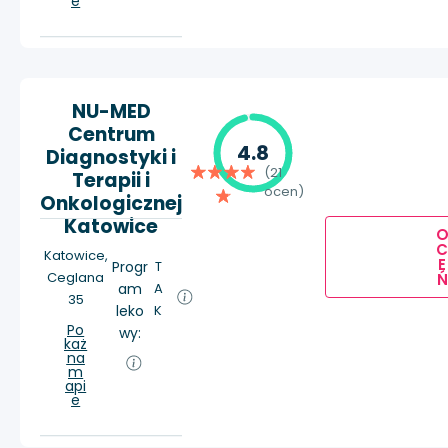
e
NU-MED
Centrum
4.8
Diagnostyki i
(21
Terapii i
ocen)
Onkologicznej
Katowice
Katowice,
E
Progr
T
Ceglana
Ń
am
A
35
leko
K
Po
wy:
każ
na
m
api
e