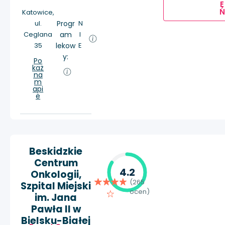
E
Ń
Katowice,
ul.
Progr
N
Ceglana
am
I
35
lekow
E
y:
Po
każ
na
m
api
e
Beskidzkie
Centrum
4.2
Onkologii,
(265
Szpital Miejski
ocen)
im. Jana
Pawła II w
Bielsku-Białej