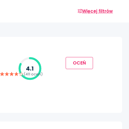
Więcej filtrów
OCEŃ
4.1
(411 ocen)