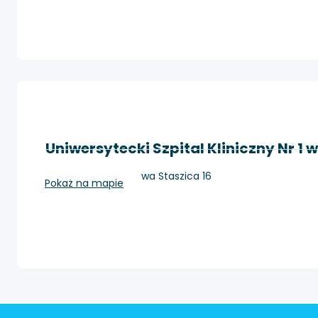
Uniwersytecki Szpital Kliniczny Nr 1 w
Lublin, ul. Stanisława Staszica 16
Pokaż na mapie