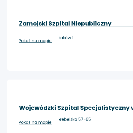
Zamojski Szpital Niepubliczny
Zamość, ul. Peowiaków 1
Pokaż na mapie
Wojewódzki Szpital Specjalistyczny w
Biała Podlaska, Terebelska 57-65
Pokaż na mapie