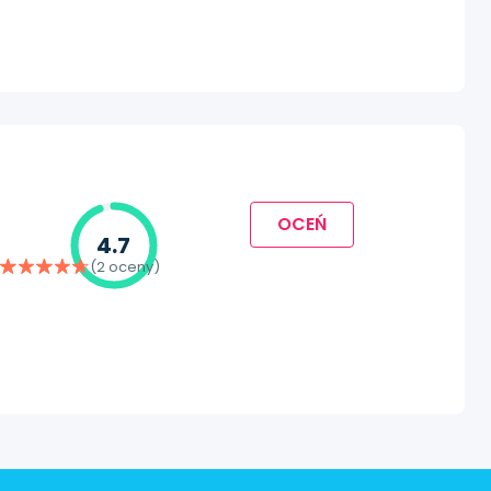
OCEŃ
4.7
(2 oceny)