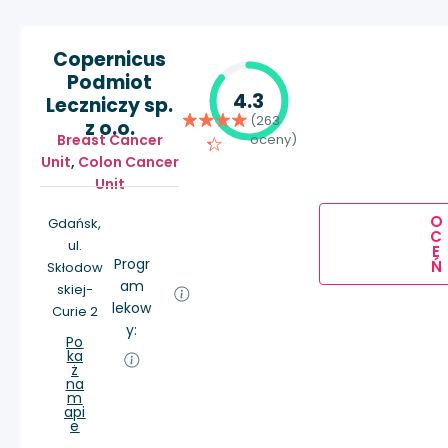
Copernicus
Podmiot
4.3
Leczniczy sp.
(263
z o.o.
Breast Cancer
oceny)
Unit
,
Colon Cancer
Unit
O
Gdańsk,
C
ul.
E
Progr
Ń
Skłodow
am
skiej-
lekow
Curie 2
y:
Po
ka
ż
na
m
api
e