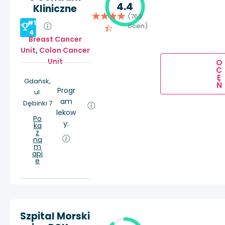
4.4
Kliniczne
(760
#1
ocen)
4
Breast Cancer
Unit
,
Colon Cancer
Unit
O
C
E
Gdańsk,
Ń
Progr
ul.
am
Dębinki 7
lekow
Po
y:
ka
ż
na
m
api
e
Szpital Morski