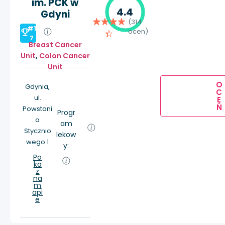
im. PCK w
4.4
Gdyni
(314
#1
ocen)
7
Breast Cancer
Unit
,
Colon Cancer
Unit
O
Gdynia,
C
ul.
E
Ń
Powstani
Progr
a
am
Stycznio
lekow
wego 1
y:
Po
ka
ż
na
m
api
e