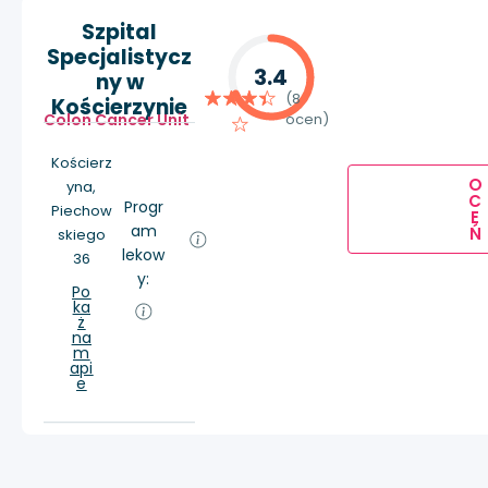
Szpital
Specjalistycz
3.4
ny w
(8
Kościerzynie
Colon Cancer Unit
ocen)
Kościerz
O
yna,
C
Progr
Piechow
E
am
Ń
skiego
lekow
36
y:
Po
ka
ż
na
m
api
e