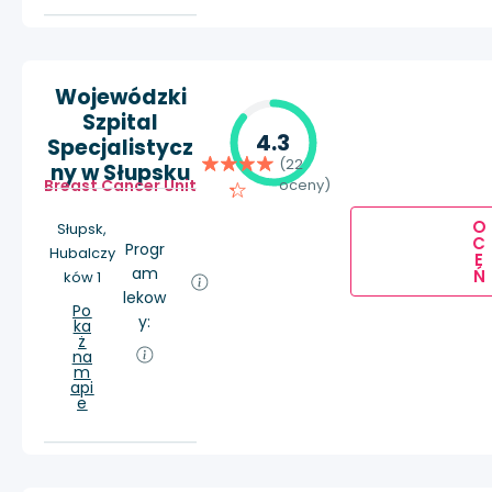
Wojewódzki
Szpital
4.3
Specjalistycz
(22
ny w Słupsku
Breast Cancer Unit
oceny)
O
Słupsk,
C
Progr
Hubalczy
E
am
Ń
ków 1
lekow
Po
y:
ka
ż
na
m
api
e