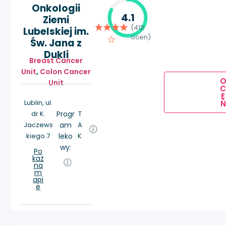
Onkologii
4.1
Ziemi
(412
Lubelskiej im.
ocen)
Św. Jana z
Dukli
Breast Cancer
Unit
,
Colon Cancer
Unit
E
Lublin, ul.
Ń
dr K.
Progr
T
Jaczews
am
A
kiego 7
leko
K
wy:
Po
każ
na
m
api
e