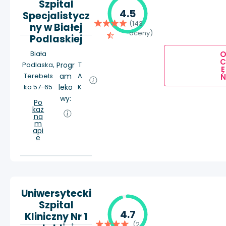
Szpital
4.5
Specjalistycz
(143
ny w Białej
oceny)
Podlaskiej
Biała
Podlaska,
Progr
T
E
Terebels
am
A
Ń
ka 57-65
leko
K
wy:
Po
każ
na
m
api
e
Uniwersytecki
Szpital
4.7
Kliniczny Nr 1
(2