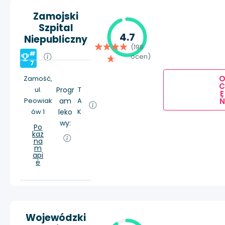
Zamojski
Szpital
4.7
Niepubliczny
(198
#
ocen)
7
Zamość,
ul.
Progr
T
E
Ń
Peowiak
am
A
ów 1
leko
K
wy:
Po
każ
na
m
api
e
Wojewódzki