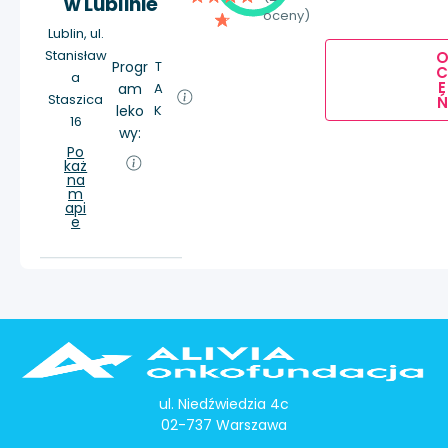
w Lublinie
oceny)
Lublin, ul.
Stanisław
Progr
T
a
E
am
A
Staszica
Ń
leko
K
16
wy:
Po
każ
na
m
api
e
ul. Niedźwiedzia 4c
02-737 Warszawa