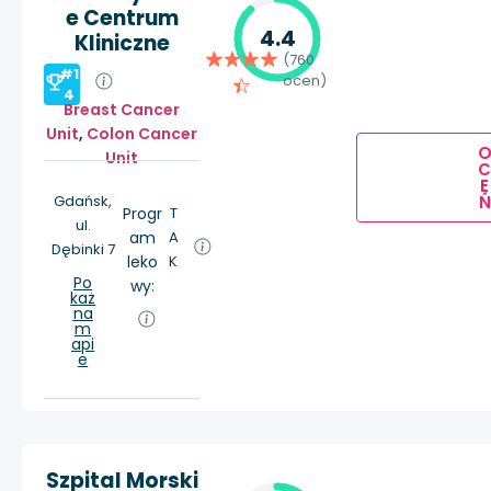
e Centrum
4.4
Kliniczne
(760
#1
ocen)
4
Breast Cancer
Unit
,
Colon Cancer
Unit
E
Ń
Gdańsk,
Progr
T
ul.
am
A
Dębinki 7
leko
K
Po
wy:
każ
na
m
api
e
Szpital Morski