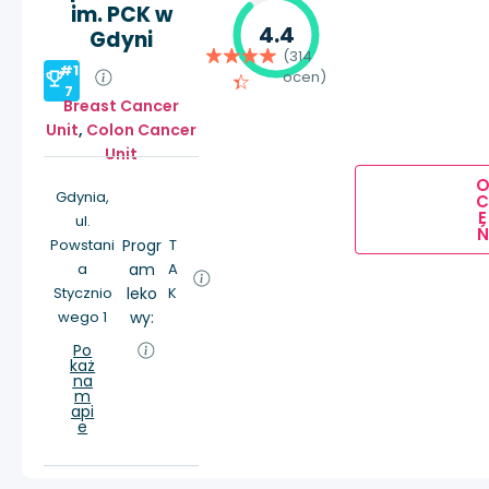
im. PCK w
4.4
Gdyni
(314
#1
ocen)
7
Breast Cancer
Unit
,
Colon Cancer
Unit
Gdynia,
E
ul.
Ń
Powstani
Progr
T
a
am
A
Stycznio
leko
K
wego 1
wy:
Po
każ
na
m
api
e