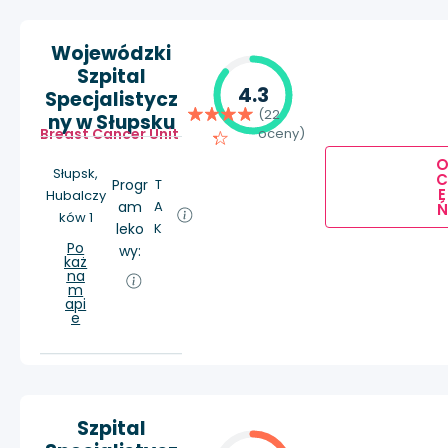
Wojewódzki
Szpital
4.3
Specjalistycz
(22
ny w Słupsku
Breast Cancer Unit
oceny)
Słupsk,
Progr
T
E
Hubalczy
am
A
Ń
ków 1
leko
K
Po
wy:
każ
na
m
api
e
Szpital