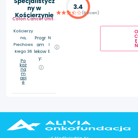
Specjalistycz
3.4
ny w
(8 ocen)
Kościerzynie
Colon Cancer Unit
Kościerzy
na,
Progr
N
E
Piechows
am
I
Ń
kiego 36
lekow
E
y:
Po
każ
na
m
api
e