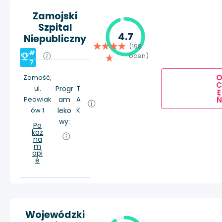
Zamojski
Szpital
4.7
Niepubliczny
(198
#
ocen)
7
Zamość,
ul.
Progr
T
E
Ń
Peowiak
am
A
ów 1
leko
K
wy:
Po
każ
na
m
api
e
Wojewódzki