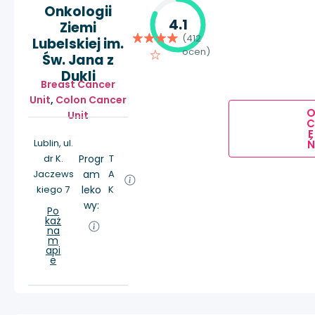
Onkologii
4.1
Ziemi
(412
Lubelskiej im.
ocen)
Św. Jana z
Dukli
Breast Cancer
Unit
,
Colon Cancer
Unit
E
Lublin, ul.
Ń
dr K.
Progr
T
Jaczews
am
A
kiego 7
leko
K
wy:
Po
każ
na
m
api
e