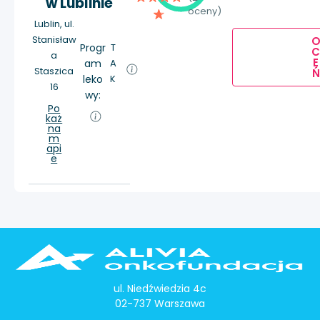
w Lublinie
oceny)
Lublin, ul.
Stanisław
Progr
T
a
E
am
A
Staszica
Ń
leko
K
16
wy:
Po
każ
na
m
api
e
ul. Niedźwiedzia 4c
02-737 Warszawa