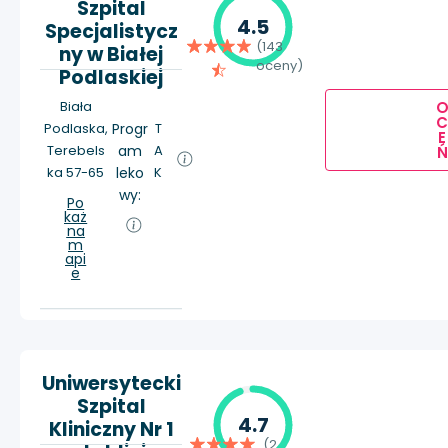
Szpital
4.5
Specjalistycz
(143
ny w Białej
oceny)
Podlaskiej
Biała
Podlaska,
Progr
T
E
Terebels
am
A
Ń
ka 57-65
leko
K
wy:
Po
każ
na
m
api
e
Uniwersytecki
Szpital
4.7
Kliniczny Nr 1
(2