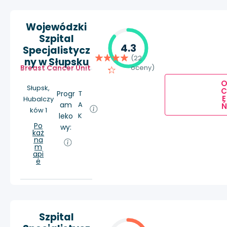
Wojewódzki
Szpital
4.3
Specjalistycz
(22
ny w Słupsku
Breast Cancer Unit
oceny)
Słupsk,
Progr
T
E
Hubalczy
am
A
Ń
ków 1
leko
K
Po
wy:
każ
na
m
api
e
Szpital