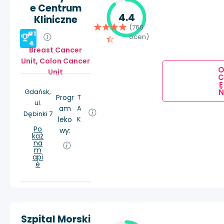
e Centrum
4.4
Kliniczne
(760
#1
ocen)
4
Breast Cancer
Unit
,
Colon Cancer
Unit
E
Ń
Gdańsk,
Progr
T
ul.
am
A
Dębinki 7
leko
K
Po
wy:
każ
na
m
api
e
Szpital Morski