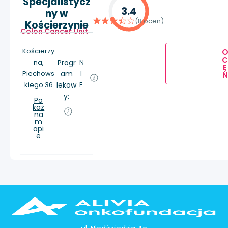
Specjalistycz
3.4
ny w
(8 ocen)
Kościerzynie
Colon Cancer Unit
Kościerzy
na,
Progr
N
E
Piechows
am
I
Ń
kiego 36
lekow
E
y:
Po
każ
na
m
api
e