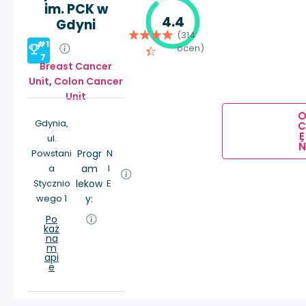
im. PCK w
4.4
Gdyni
(314
#1
ocen)
7
Breast Cancer
Unit
,
Colon Cancer
Unit
Gdynia,
E
ul.
Ń
Powstani
Progr
N
a
am
I
Stycznio
lekow
E
wego 1
y:
Po
każ
na
m
api
e