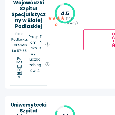
Wojewódzki
Szpital
4.5
Specjalistycz
(143
ny w Białej
oceny)
Podlaskiej
Biała
Progr
T
Podlaska,
E
am
A
Terebels
Ń
leko
K
ka 57-65
wy:
Po
Liczba
każ
zabieg
na
m
ów: 4
api
e
Uniwersytecki
Szpital