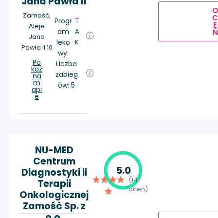
Jana Pawła II
Zamość,
Progr
T
E
Aleje
am
A
Ń
Jana
leko
K
Pawła II 10
wy:
Po
Liczba
każ
zabieg
na
m
ów: 5
api
e
NU-MED
Centrum
5.0
Diagnostyki ii
(14
Terapii
ocen)
Onkologicznej
Zamość Sp. z
o.o.