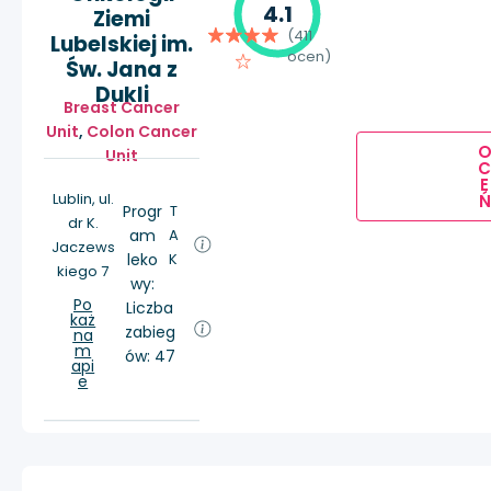
4.1
Ziemi
(411
Lubelskiej im.
ocen)
Św. Jana z
Dukli
Breast Cancer
Unit
,
Colon Cancer
Unit
E
Lublin, ul.
Ń
Progr
T
dr K.
am
A
Jaczews
leko
K
kiego 7
wy:
Po
Liczba
każ
zabieg
na
m
ów: 47
api
e