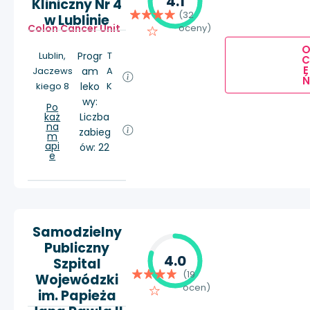
4.1
Kliniczny Nr 4
(32
w Lublinie
Colon Cancer Unit
oceny)
Lublin,
Progr
T
E
Jaczews
am
A
Ń
kiego 8
leko
K
wy:
Po
każ
Liczba
na
zabieg
m
api
ów: 22
e
Samodzielny
Publiczny
4.0
Szpital
(19
Wojewódzki
ocen)
im. Papieża