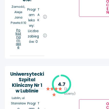
Zamość,
E
Progr
T
Aleje
Ń
am
A
Jana
leko
K
Pawła II 10
wy:
Po
Liczba
każ
zabieg
na
m
ów: 0
api
e
Uniwersytecki
Szpital
4.7
Kliniczny Nr 1
(2
w Lublinie
oceny)
Lublin, ul.
Stanisław
Progr
T
a
am
A