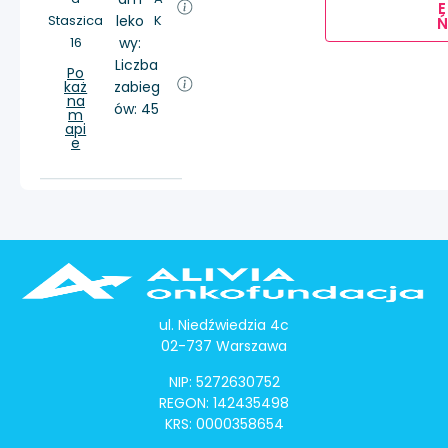
E
Staszica
leko
K
Ń
16
wy:
Liczba
Po
każ
zabieg
na
ów: 45
m
api
e
ul. Niedźwiedzia 4c
02-737 Warszawa
NIP: 5272630752
REGON: 142435498
KRS: 0000358654