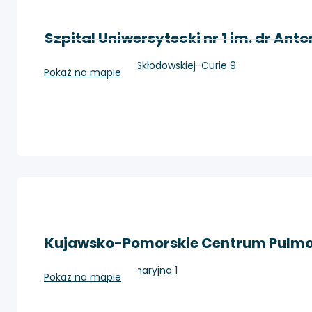
Szpital Uniwersytecki nr 1 im. dr Ant
Bydgoszcz, Marii Skłodowskiej-Curie 9
Pokaż na mapie
Kujawsko-Pomorskie Centrum Pulmo
Bydgoszcz, Seminaryjna 1
Pokaż na mapie