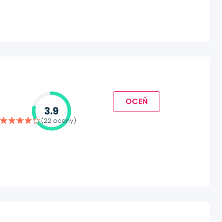
OCEŃ
3.9
(22 oceny)