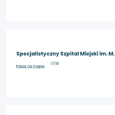
Specjalistyczny Szpital Miejski im. M
Toruń, Batorego 17/19
Pokaż na mapie