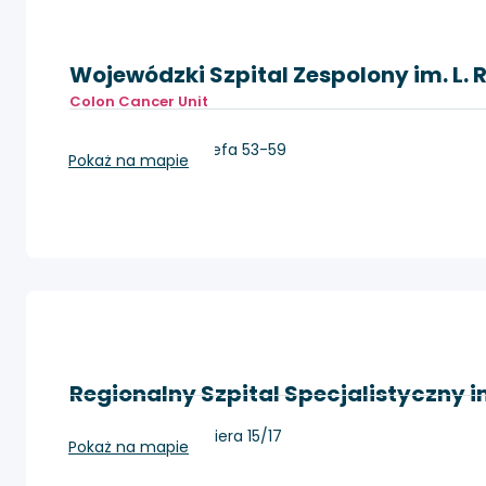
Wojewódzki Szpital Zespolony im. L. 
Colon Cancer Unit
Toruń, ul. św. Józefa 53-59
Pokaż na mapie
Regionalny Szpital Specjalistyczny i
Grudziądz, Rydygiera 15/17
Pokaż na mapie