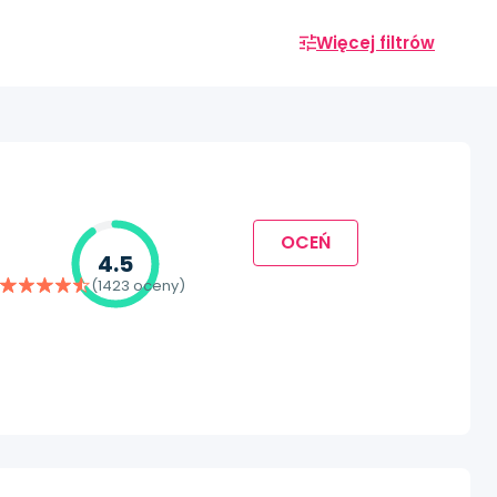
Więcej filtrów
OCEŃ
4.5
(1423 oceny)