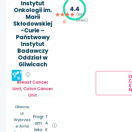
Instytut
4.4
Onkologii im.
(657
Marii
ocen)
Skłodowskiej
-Curie –
Państwowy
Instytut
Badawczy
Oddział w
Gliwicach
#1
5
Breast Cancer
E
Unit
,
Colon Cancer
Ń
Unit
Gliwice,
ul.
Progr
T
Wybrzeż
am
A
e Armii
leko
K