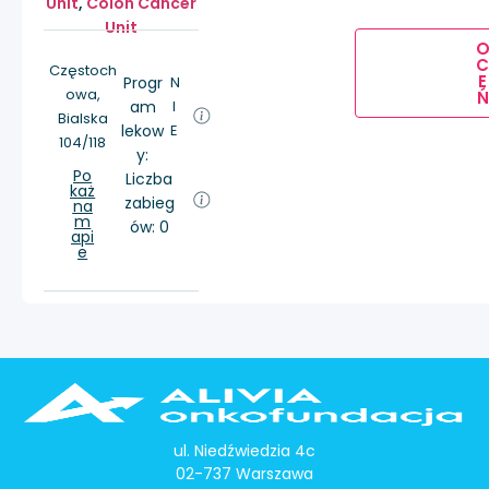
Unit
,
Colon Cancer
Unit
Częstoch
E
Progr
N
owa,
Ń
am
I
Bialska
lekow
E
104/118
y:
Po
Liczba
każ
zabieg
na
m
ów: 0
api
e
ul. Niedźwiedzia 4c
02-737 Warszawa