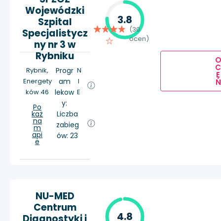
Wojewódzki
3.8
Szpital
(30
Specjalistycz
ocen)
ny nr 3 w
Rybniku
Rybnik,
Progr
N
E
Energety
am
I
Ń
ków 46
lekow
E
y:
Po
każ
Liczba
na
zabieg
m
api
ów: 23
e
NU-MED
Centrum
4.8
Diagnostyki i