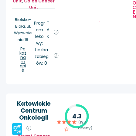
Unit
,
Colon Cancer
Unit
E
Ń
Bielsko-
Progr
T
Biała, ul.
am
A
Wyzwole
leko
K
nia 18
wy:
Po
Liczba
każ
zabieg
na
m
ów: 0
api
e
Katowickie
Centrum
4.3
Onkologii
(193
#
oceny)
25