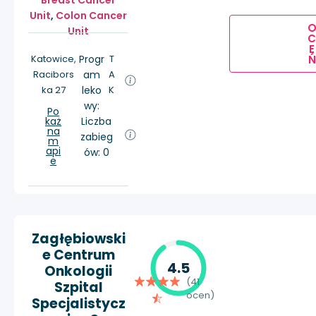
Breast Cancer
Unit
,
Colon Cancer
Unit
E
Ń
Katowice,
Progr
T
Racibors
am
A
ka 27
leko
K
wy:
Po
każ
Liczba
na
zabieg
m
api
ów: 0
e
Zagłębiowski
e Centrum
4.5
Onkologii
(41
Szpital
ocen)
Specjalistycz