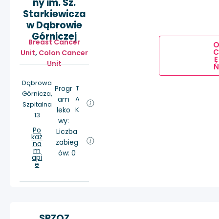
ny im. Sz.
Starkiewicza
w Dąbrowie
Górniczej
Breast Cancer
Unit
,
Colon Cancer
E
Unit
Ń
Dąbrowa
Progr
T
Górnicza,
am
A
Szpitalna
leko
K
13
wy:
Po
Liczba
każ
zabieg
na
m
ów: 0
api
e
SPZOZ