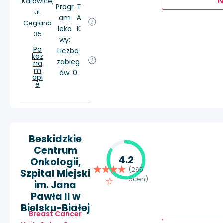
Ń
Katowice,
Progr
T
ul.
am
A
Ceglana
leko
K
35
wy:
Po
Liczba
każ
zabieg
na
m
ów: 0
api
e
Beskidzkie
Centrum
4.2
Onkologii,
(265
Szpital Miejski
ocen)
im. Jana
Pawła II w
Bielsku-Białej
Breast Cancer