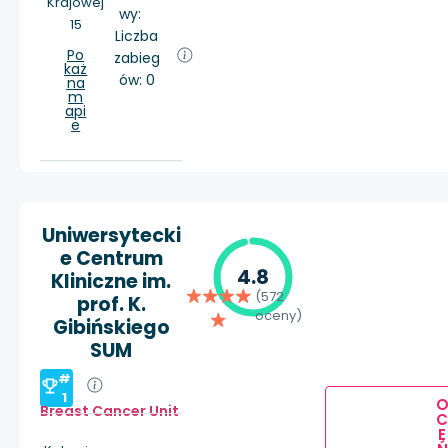
Krajowej
wy:
15
Liczba
Po
zabieg
każ
ów: 0
na
m
api
e
Uniwersytecki
e Centrum
4.8
Kliniczne im.
(572
prof. K.
oceny)
Gibińskiego
SUM
#
1
Breast Cancer Unit
E