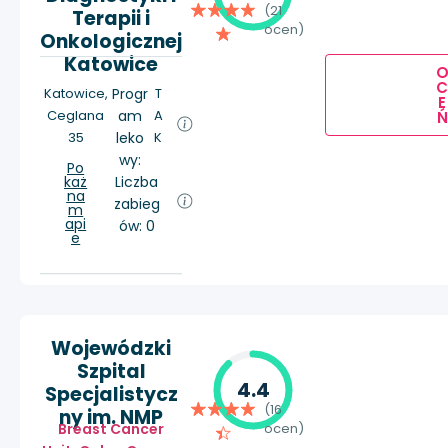
(21
Terapii i
ocen)
Onkologicznej
Katowice
Katowice,
Progr
T
E
Ceglana
am
A
Ń
35
leko
K
wy:
Po
każ
Liczba
na
zabieg
m
api
ów: 0
e
Wojewódzki
Szpital
4.4
Specjalistycz
(16
ny im. NMP
Breast Cancer
ocen)