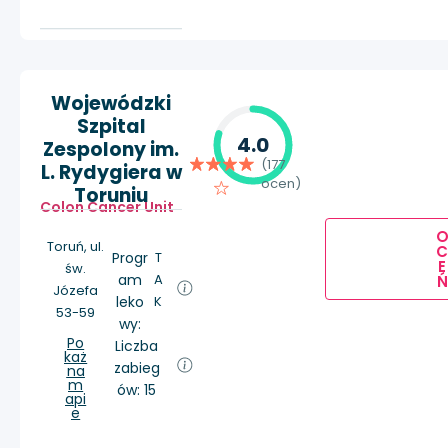
Wojewódzki
Szpital
4.0
Zespolony im.
(177
L. Rydygiera w
ocen)
Toruniu
Colon Cancer Unit
Toruń, ul.
Progr
T
E
św.
am
A
Ń
Józefa
leko
K
53-59
wy:
Po
Liczba
każ
zabieg
na
m
ów: 15
api
e