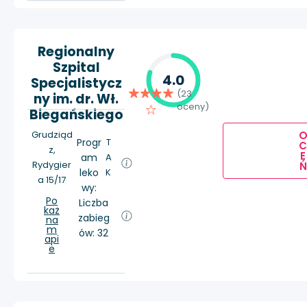
Regionalny
Szpital
4.0
Specjalistycz
(23
ny im. dr. Wł.
oceny)
Biegańskiego
Grudziąd
Progr
T
z,
E
am
A
Rydygier
Ń
leko
K
a 15/17
wy:
Po
Liczba
każ
zabieg
na
m
ów: 32
api
e