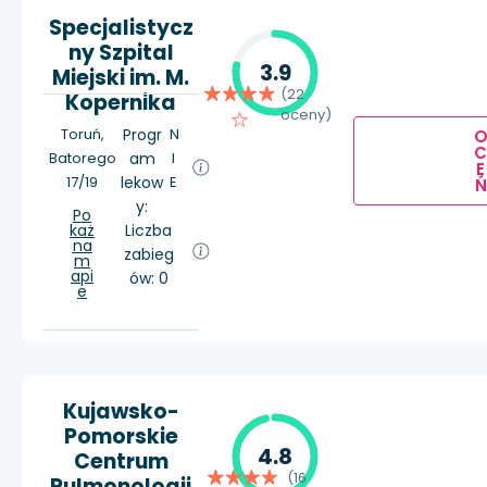
Specjalistycz
ny Szpital
3.9
Miejski im. M.
(22
Kopernika
oceny)
Toruń,
Progr
N
Batorego
am
I
E
17/19
lekow
E
Ń
y:
Po
każ
Liczba
na
zabieg
m
api
ów: 0
e
Kujawsko-
Pomorskie
4.8
Centrum
(16
Pulmonologii