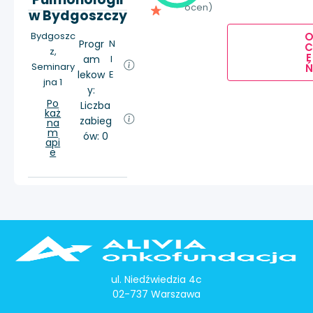
ocen)
w Bydgoszczy
Bydgoszc
Progr
N
z,
E
am
I
Seminary
Ń
lekow
E
jna 1
y:
Po
Liczba
każ
zabieg
na
m
ów: 0
api
e
ul. Niedźwiedzia 4c
02-737 Warszawa