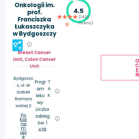
Onkologii im.
4.5
prof.
(1422
Franciszka
oceny)
Łukaszczyka
w Bydgoszczy
#
11
Breast Cancer
Unit
,
Colon Cancer
Unit
E
Ń
Bydgoszc
Progr
T
z, ul. dr
am
A
Izabeli
leko
K
Romano
wy:
wskiej 2
Liczba
Po
zabieg
każ
ów: 1
na
m
438
api
e