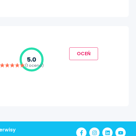
OCEŃ
5.0
(1 ocena)
erwisy