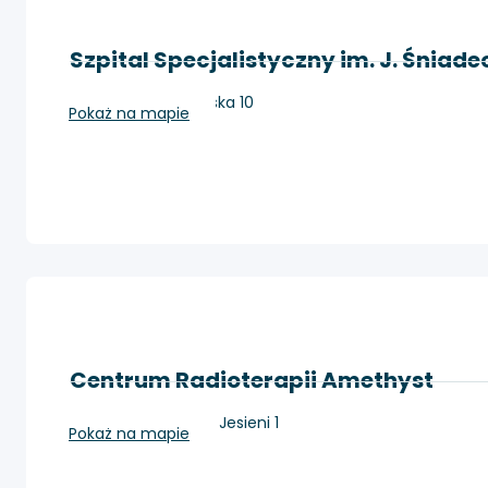
Szpital Specjalistyczny im. J. Śniad
Nowy Sącz, Młyńska 10
Pokaż na mapie
Centrum Radioterapii Amethyst
Kraków, os. Złotej Jesieni 1
Pokaż na mapie