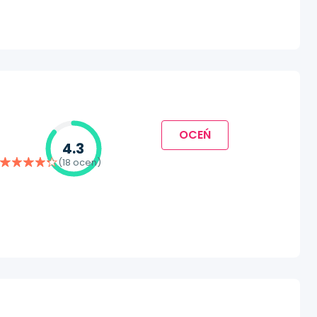
OCEŃ
4.3
(18 ocen)