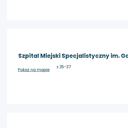
Szpital Miejski Specjalistyczny im. 
Kraków, Prądnicka 35-37
Pokaż na mapie