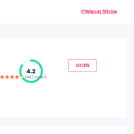
Więcej filtrów
OCEŃ
4.2
(457 ocen)