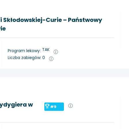
ii Skłodowskiej-Curie – Państwowy
ie
TAK
Program lekowy:
Liczba zabiegów: 0
Rydygiera w
#9