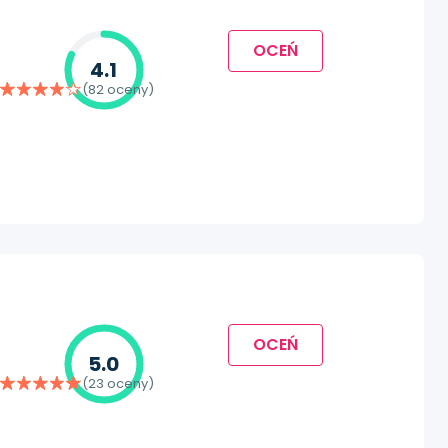
OCEŃ
4.1
(82 oceny)
OCEŃ
5.0
(23 oceny)