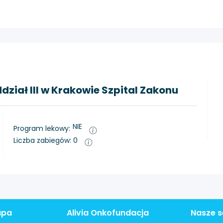
ział III w Krakowie Szpital Zakonu
NIE
Program lekowy:
Liczba zabiegów: 0
apa
Alivia Onkofundacja
Nasze s