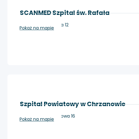
SCANMED Szpital św. Rafała
Kraków, Bochenka 12
Pokaż na mapie
Szpital Powiatowy w Chrzanowie
Chrzanów, Topolowa 16
Pokaż na mapie