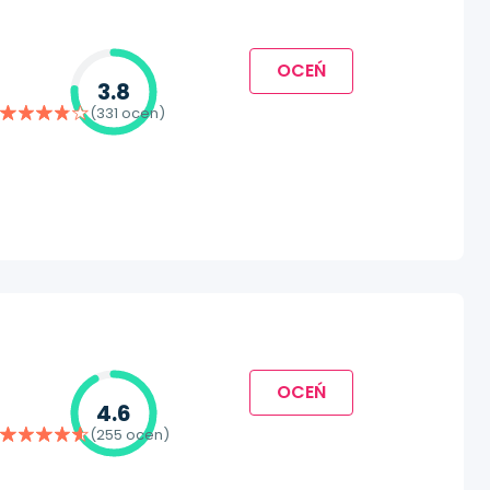
OCEŃ
3.8
(331 ocen)
OCEŃ
4.6
(255 ocen)