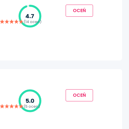
OCEŃ
4.7
(14 ocen)
OCEŃ
5.0
(5 ocen)