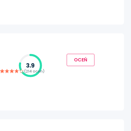
OCEŃ
3.9
(214 ocen)