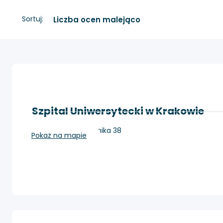
Sortuj:
Szpital Uniwersytecki w Krakowie
Kraków, ul. Kopernika 38
Pokaż na mapie