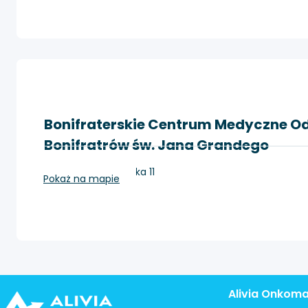
Bonifraterskie Centrum Medyczne Odd
Bonifratrów św. Jana Grandego
Kraków, Trynitarska 11
Pokaż na mapie
Alivia Onkom