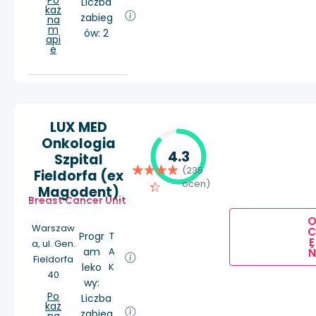
Po
Liczba
każ
zabieg
na
m
ów: 2
api
e
LUX MED
Onkologia
4.3
Szpital
(235
Fieldorfa (ex
ocen)
Magodent)
Breast Cancer Unit
Warszaw
Progr
T
E
a, ul. Gen.
am
A
Ń
Fieldorfa
leko
K
40
wy:
Po
Liczba
każ
zabieg