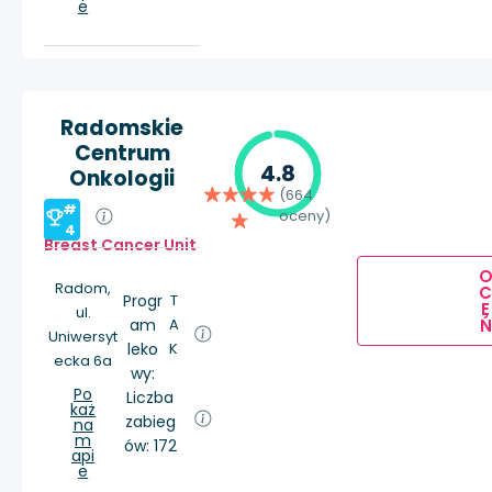
e
Radomskie
Centrum
4.8
Onkologii
(664
#
oceny)
4
Breast Cancer Unit
Radom,
Progr
T
E
ul.
Ń
am
A
Uniwersyt
leko
K
ecka 6a
wy:
Po
Liczba
każ
zabieg
na
m
ów: 172
api
e