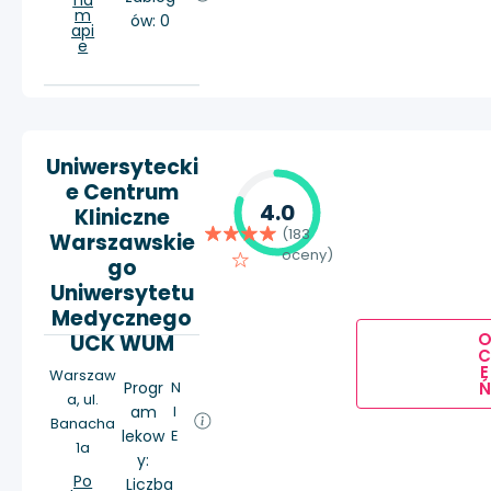
na
m
ów: 0
api
e
Uniwersytecki
e Centrum
4.0
Kliniczne
(183
Warszawskie
oceny)
go
Uniwersytetu
Medycznego
UCK WUM
E
Warszaw
Ń
Progr
N
a, ul.
am
I
Banacha
lekow
E
1a
y:
Po
Liczba