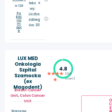
Szaseró
leko
K
w 128
wy:
Po
Liczba
każ
zabieg
na
m
ów: 311
api
e
LUX MED
Onkologia
4.8
Szpital
(139
Szamocka
ocen)
(ex
Magodent)
Breast Cancer
Unit
,
Colon Cancer
Unit
E
Warszaw
Ń