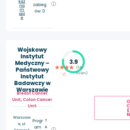
każ
zabieg
na
m
ów: 0
api
e
Wojskowy
Instytut
3.9
Medyczny –
(141
Państwowy
ocen)
Instytut
Badawczy w
Warszawie
Breast Cancer
Unit
,
Colon Cancer
Unit
E
Ń
Warszaw
Progr
T
a, ul.
am
A