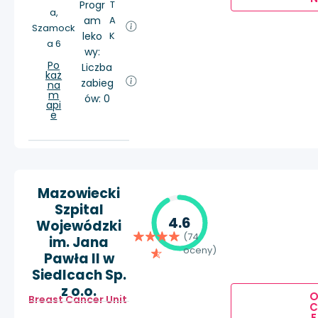
Progr
T
a,
am
A
Szamock
leko
K
a 6
wy:
Po
Liczba
każ
zabieg
na
m
ów: 0
api
e
Mazowiecki
Szpital
4.6
Wojewódzki
(74
im. Jana
oceny)
Pawła II w
Siedlcach Sp.
z o.o.
Breast Cancer Unit
E