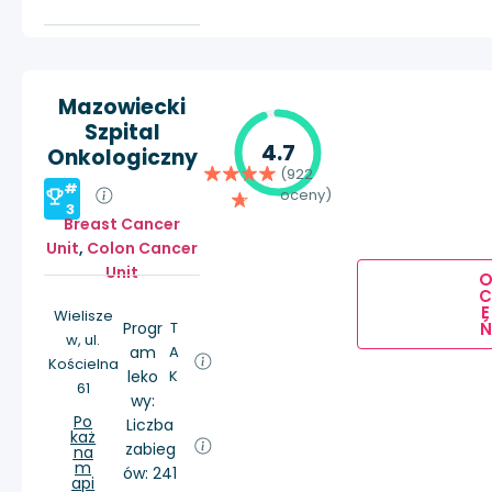
Mazowiecki
Szpital
4.7
Onkologiczny
(922
#
oceny)
3
Breast Cancer
Unit
,
Colon Cancer
Unit
E
Wielisze
Ń
Progr
T
w, ul.
am
A
Kościelna
leko
K
61
wy:
Po
Liczba
każ
zabieg
na
m
ów: 241
api