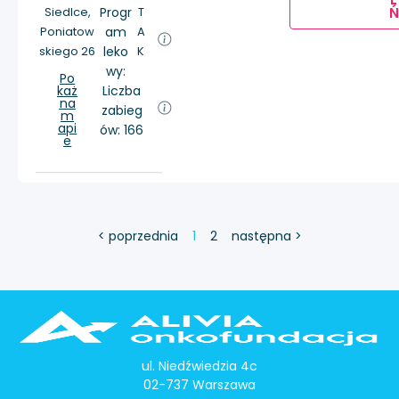
Siedlce,
Progr
T
Ń
Poniatow
am
A
skiego 26
leko
K
wy:
Po
każ
Liczba
na
zabieg
m
api
ów: 166
e
< poprzednia
1
2
następna >
ul. Niedźwiedzia 4c
02-737 Warszawa