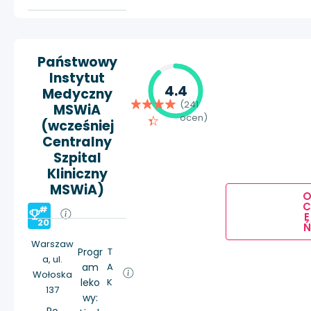
Państwowy
Instytut
4.4
Medyczny
(241
MSWiA
ocen)
(wcześniej
Centralny
Szpital
Kliniczny
MSWiA)
#
E
20
Ń
Warszaw
Progr
T
a, ul.
am
A
Wołoska
leko
K
137
wy: