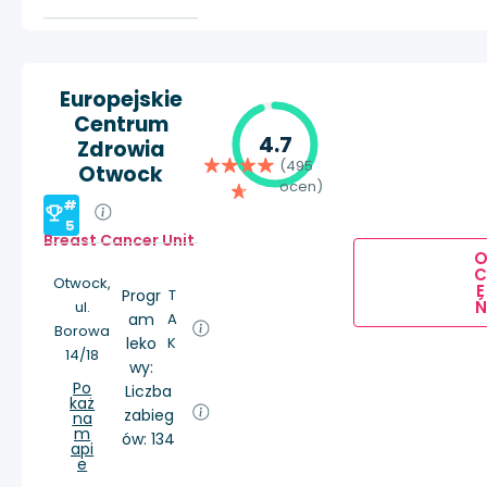
Europejskie
Centrum
4.7
Zdrowia
(495
Otwock
ocen)
#
5
Breast Cancer Unit
Otwock,
E
Progr
T
Ń
ul.
am
A
Borowa
leko
K
14/18
wy:
Po
Liczba
każ
zabieg
na
m
ów: 134
api
e