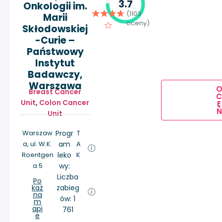
3.7
Onkologii im.
(1103
Marii
oceny)
Skłodowskiej
-Curie –
Państwowy
Instytut
Badawczy,
Warszawa
Breast Cancer
Unit
,
Colon Cancer
E
Ń
Unit
Warszaw
Progr
T
a, ul. W.K.
am
A
Roentgen
leko
K
a 5
wy:
Liczba
Po
każ
zabieg
na
ów: 1
m
api
761
e