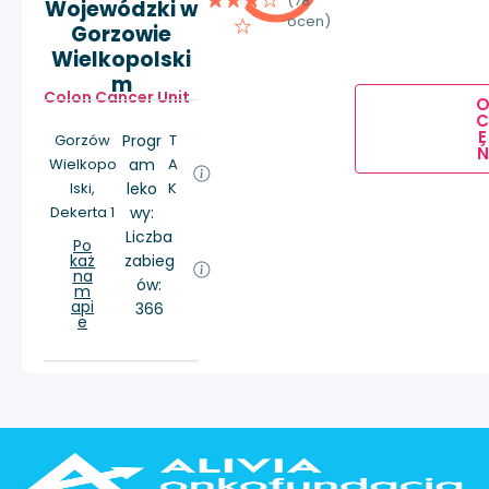
(78
Wojewódzki w
ocen)
Gorzowie
Wielkopolski
m
Colon Cancer Unit
E
Gorzów
Progr
T
Ń
Wielkopo
am
A
lski,
leko
K
Dekerta 1
wy:
Liczba
Po
każ
zabieg
na
ów:
m
api
366
e