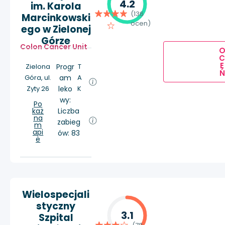
4.2
im. Karola
(136
Marcinkowski
ocen)
ego w Zielonej
Górze
Colon Cancer Unit
E
Zielona
Progr
T
Ń
Góra, ul.
am
A
Zyty 26
leko
K
wy:
Po
każ
Liczba
na
zabieg
m
api
ów: 83
e
Wielospecjali
styczny
3.1
Szpital