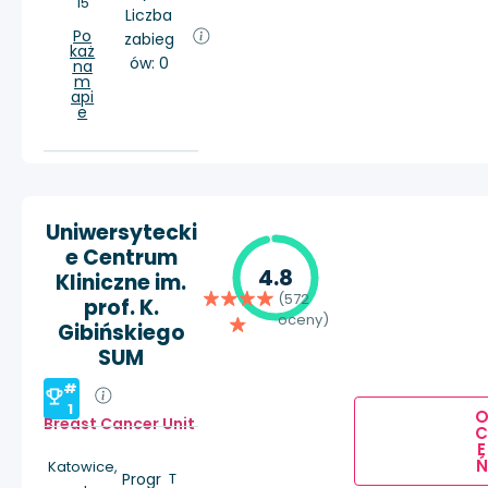
15
Liczba
Po
zabieg
każ
ów: 0
na
m
api
e
Uniwersytecki
e Centrum
4.8
Kliniczne im.
(572
prof. K.
oceny)
Gibińskiego
SUM
#
1
Breast Cancer Unit
E
Ń
Katowice,
Progr
T