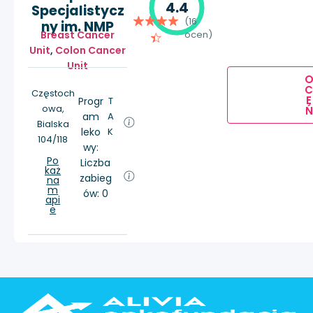
4.4
Specjalistycz
(16
ny im. NMP
Breast Cancer
ocen)
Unit
,
Colon Cancer
Unit
Częstoch
E
Progr
T
owa,
Ń
am
A
Bialska
leko
K
104/118
wy:
Po
Liczba
każ
zabieg
na
m
ów: 0
api
e