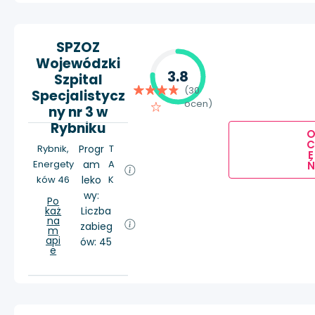
SPZOZ
Wojewódzki
3.8
Szpital
(30
Specjalistycz
ocen)
ny nr 3 w
Rybniku
Rybnik,
Progr
T
E
Energety
am
A
Ń
ków 46
leko
K
wy:
Po
każ
Liczba
na
zabieg
m
api
ów: 45
e