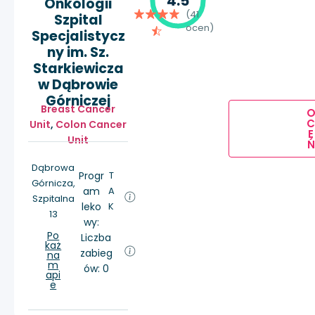
4.5
Onkologii
(41
Szpital
ocen)
Specjalistycz
ny im. Sz.
Starkiewicza
w Dąbrowie
Górniczej
Breast Cancer
Unit
,
Colon Cancer
E
Unit
Ń
Dąbrowa
Progr
T
Górnicza,
am
A
Szpitalna
leko
K
13
wy:
Po
Liczba
każ
zabieg
na
m
ów: 0
api
e