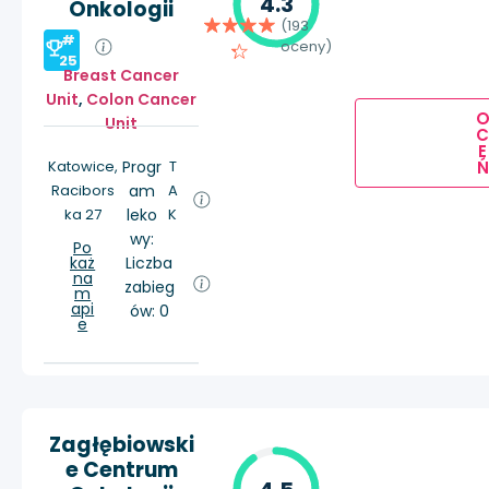
4.3
Onkologii
(193
#
oceny)
25
Breast Cancer
Unit
,
Colon Cancer
Unit
E
Ń
Katowice,
Progr
T
Racibors
am
A
ka 27
leko
K
wy:
Po
każ
Liczba
na
zabieg
m
api
ów: 0
e
Zagłębiowski
e Centrum