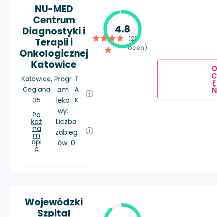
NU-MED
Centrum
4.8
Diagnostyki i
(21
Terapii i
ocen)
Onkologicznej
Katowice
Katowice,
Progr
T
E
Ceglana
am
A
Ń
35
leko
K
wy:
Po
każ
Liczba
na
zabieg
m
api
ów: 0
e
Wojewódzki
Szpital