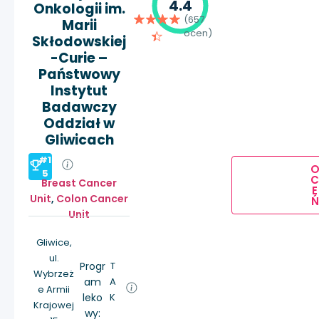
4.4
Onkologii im.
(657
Marii
ocen)
Skłodowskiej
-Curie –
Państwowy
Instytut
Badawczy
Oddział w
Gliwicach
#1
5
Breast Cancer
E
Unit
,
Colon Cancer
Ń
Unit
Gliwice,
ul.
Progr
T
Wybrzeż
am
A
e Armii
leko
K
Krajowej
wy: