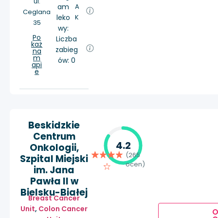
ul.
am
A
Ceglana
leko
K
35
wy:
Po
Liczba
każ
zabieg
na
m
ów: 0
api
e
Beskidzkie
Centrum
4.2
Onkologii,
(265
Szpital Miejski
ocen)
im. Jana
Pawła II w
Bielsku-Białej
Breast Cancer
Unit
,
Colon Cancer