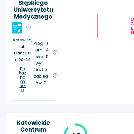
Śląskiego
Uniwersytetu
Medycznego
#
E
6
Ń
Katowice,
Progr
T
ul.
am
A
Francusk
leko
K
a 20-24
wy:
Po
Liczba
każ
zabieg
na
m
ów: 0
api
e
Katowickie
Centrum