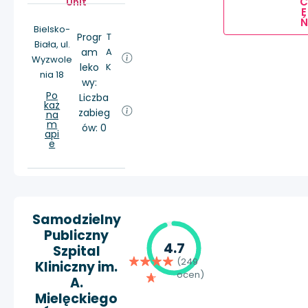
Unit
E
Ń
Bielsko-
Progr
T
Biała, ul.
am
A
Wyzwole
leko
K
nia 18
wy:
Po
Liczba
każ
zabieg
na
m
ów: 0
api
e
Samodzielny
Publiczny
4.7
Szpital
(249
Kliniczny im.
ocen)
A.
Mielęckiego