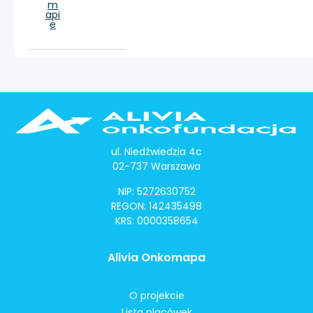
m
api
e
ul. Niedźwiedzia 4c
02-737 Warszawa
NIP: 5272630752
REGON: 142435498
KRS: 0000358654
Alivia Onkomapa
O projekcie
Lista placówek