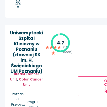
api
e
Uniwersytecki
Szpital
4.7
Kliniczny w
(12
Poznaniu
ocen)
(dawniej SK
im. H.
Święcickiego
UM Poznaniu)
Breast Cancer
Unit
,
Colon Cancer
Unit
E
Ń
Poznań,
ul.
Progr
T
Przybysz