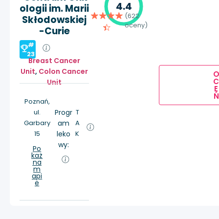
4.4
ologii im. Marii
(622
Skłodowskiej
oceny)
-Curie
#
23
Breast Cancer
Unit
,
Colon Cancer
Unit
E
Ń
Poznań,
ul.
Progr
T
Garbary
am
A
15
leko
K
wy:
Po
każ
na
m
api
e