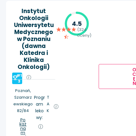
Instytut
Onkologii
4.5
Uniwersytetu
(324
Medycznego
oceny)
w Poznaniu
(dawna
Katedra i
Klinika
Onkologii)
#1
E
3
Ń
Poznań,
Szamarz
Progr
T
ewskiego
am
A
82/84
leko
K
wy:
Po
każ
na
m