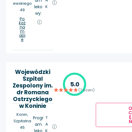
am
A
ewskiego
leko
K
49
wy:
Po
każ
na
m
api
e
Wojewódzki
Szpital
5.0
Zespolony im.
(7 ocen)
dr Romana
Ostrzyckiego
w Koninie
Konin,
E
Progr
T
Szpitalna
Ń
am
A
45
leko
K