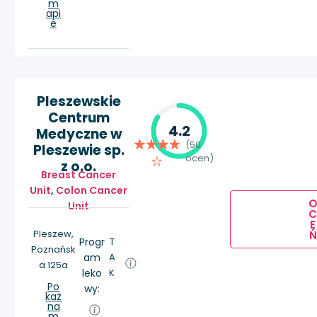
m
api
e
Pleszewskie
Centrum
4.2
Medyczne w
(50
Pleszewie sp.
ocen)
z o.o.
Breast Cancer
Unit
,
Colon Cancer
Unit
E
Pleszew,
Ń
Progr
T
Poznańsk
am
A
a 125a
leko
K
Po
wy:
każ
na
m