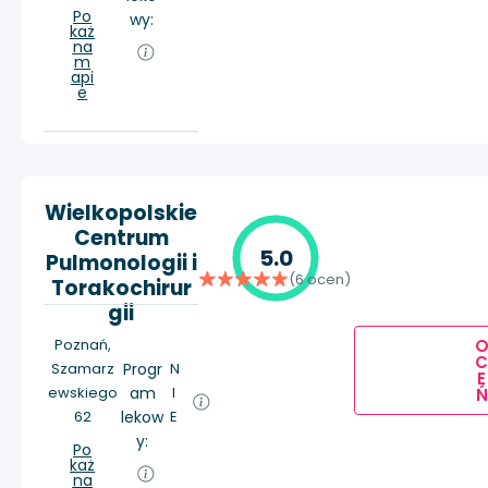
Po
wy:
każ
na
m
api
e
Wielkopolskie
Centrum
5.0
Pulmonologii i
(6 ocen)
Torakochirur
gii
Poznań,
Szamarz
Progr
N
E
ewskiego
am
I
Ń
62
lekow
E
y:
Po
każ
na