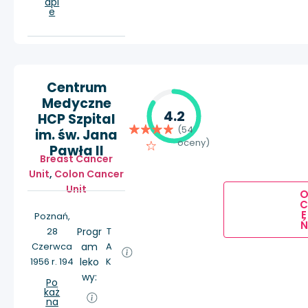
api
e
Centrum
Medyczne
4.2
HCP Szpital
(54
im. św. Jana
oceny)
Pawła II
Breast Cancer
Unit
,
Colon Cancer
Unit
E
Poznań,
Ń
28
Progr
T
Czerwca
am
A
1956 r. 194
leko
K
wy:
Po
każ
na