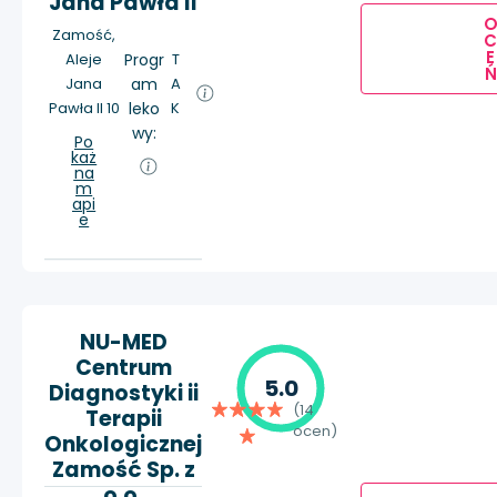
Jana Pawła II
Zamość,
E
Aleje
Progr
T
Ń
Jana
am
A
Pawła II 10
leko
K
wy:
Po
każ
na
m
api
e
NU-MED
Centrum
5.0
Diagnostyki ii
(14
Terapii
ocen)
Onkologicznej
Zamość Sp. z
o.o.