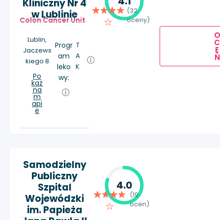
4.1
Kliniczny Nr 4
(32
w Lublinie
Colon Cancer Unit
oceny)
Lublin,
Progr
T
E
Jaczews
am
A
Ń
kiego 8
leko
K
Po
wy:
każ
na
m
api
e
Samodzielny
Publiczny
4.0
Szpital
(19
Wojewódzki
ocen)
im. Papieża