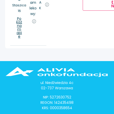
E
am
A
Staszica
Ń
leko
K
16
wy:
Po
każ
na
m
api
e
ul. Niedźwiedzia 4c
02-737 Warszawa
NIP: 5272630752
REGON: 142435498
KRS: 0000358654