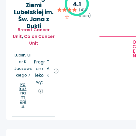
4.1
Ziemi
(412
Lubelskiej im.
ocen)
Św. Jana z
Dukli
Breast Cancer
Unit
,
Colon Cancer
Unit
E
Lublin, ul.
Ń
dr K.
Progr
T
Jaczews
am
A
kiego 7
leko
K
wy:
Po
każ
na
m
api
e