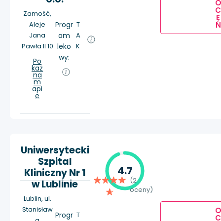
Zamość,
E
Aleje
Progr
T
Ń
Jana
am
A
Pawła II 10
leko
K
wy:
Po
każ
na
m
api
e
Uniwersytecki
Szpital
4.7
Kliniczny Nr 1
(2
w Lublinie
oceny)
Lublin, ul.
Stanisław
Progr
T
a