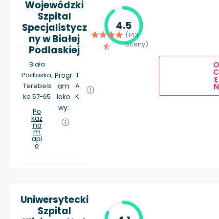
Wojewódzki
Szpital
4.5
Specjalistycz
(143
ny w Białej
oceny)
Podlaskiej
Biała
Podlaska,
Progr
T
E
Terebels
am
A
Ń
ka 57-65
leko
K
wy:
Po
każ
na
m
api
e
Uniwersytecki
Szpital