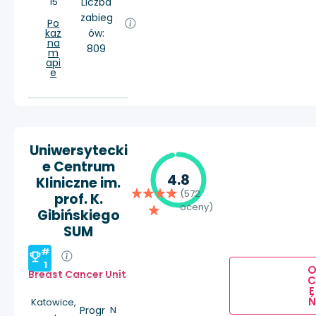
15
Liczba
zabieg
Po
każ
ów:
na
809
m
api
e
Uniwersytecki
e Centrum
4.8
Kliniczne im.
(572
prof. K.
oceny)
Gibińskiego
SUM
#
1
Breast Cancer Unit
E
Ń
Katowice,
Progr
N