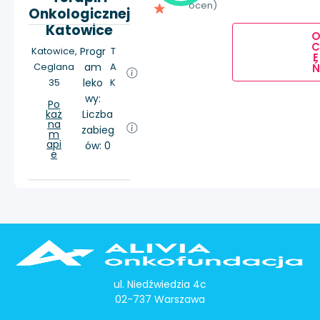
ocen)
Onkologicznej
Katowice
Katowice,
Progr
T
E
Ceglana
am
A
Ń
35
leko
K
wy:
Po
każ
Liczba
na
zabieg
m
api
ów: 0
e
ul. Niedźwiedzia 4c
02-737 Warszawa