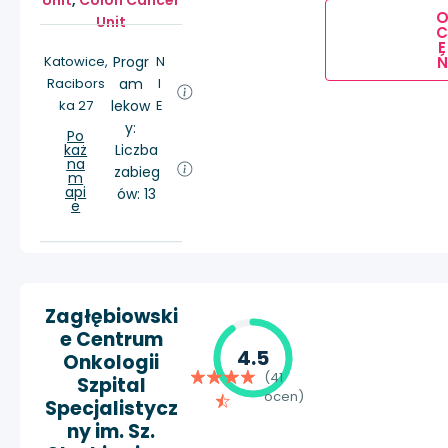
Unit
,
Colon Cancer
Unit
E
Ń
Katowice,
Progr
N
Racibors
am
I
ka 27
lekow
E
y:
Po
każ
Liczba
na
zabieg
m
api
ów: 13
e
Zagłębiowski
e Centrum
4.5
Onkologii
(41
Szpital
ocen)
Specjalistycz
ny im. Sz.