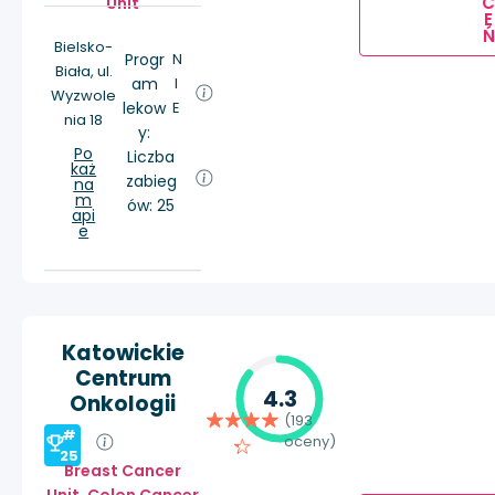
Unit
E
Ń
Bielsko-
Progr
N
Biała, ul.
am
I
Wyzwole
lekow
E
nia 18
y:
Po
Liczba
każ
zabieg
na
m
ów: 25
api
e
Katowickie
Centrum
4.3
Onkologii
(193
#
oceny)
25
Breast Cancer