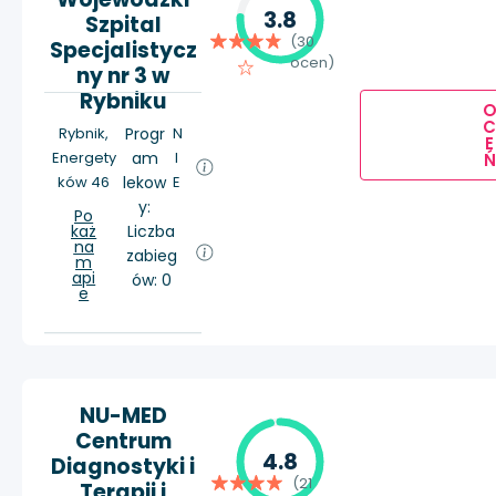
3.8
Szpital
(30
Specjalistycz
ocen)
ny nr 3 w
Rybniku
Rybnik,
Progr
N
E
Energety
am
I
Ń
ków 46
lekow
E
y:
Po
każ
Liczba
na
zabieg
m
api
ów: 0
e
NU-MED
Centrum
4.8
Diagnostyki i
(21
Terapii i