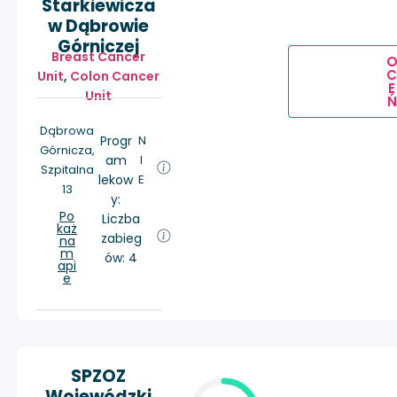
Starkiewicza
w Dąbrowie
Górniczej
Breast Cancer
Unit
,
Colon Cancer
E
Unit
Ń
Dąbrowa
Progr
N
Górnicza,
am
I
Szpitalna
lekow
E
13
y:
Po
Liczba
każ
zabieg
na
m
ów: 4
api
e
SPZOZ
Wojewódzki