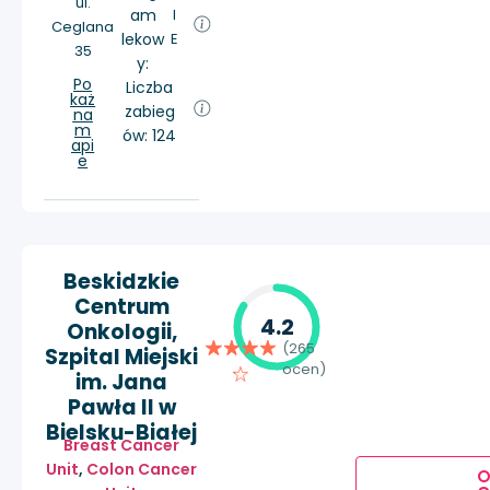
ul.
am
I
Ceglana
lekow
E
35
y:
Po
Liczba
każ
zabieg
na
m
ów: 124
api
e
Beskidzkie
Centrum
4.2
Onkologii,
(265
Szpital Miejski
ocen)
im. Jana
Pawła II w
Bielsku-Białej
Breast Cancer
Unit
,
Colon Cancer