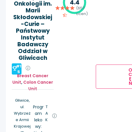
4.4
Onkologii im.
(657
Marii
ocen)
Skłodowskiej
-Curie –
Państwowy
Instytut
Badawczy
Oddział w
Gliwicach
#1
5
Breast Cancer
E
Unit
,
Colon Cancer
Ń
Unit
Gliwice,
ul.
Progr
T
Wybrzeż
am
A
e Armii
leko
K
Krajowej
wy: