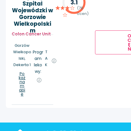
3.1
Szpital
(78
Wojewódzki w
ocen)
Gorzowie
Wielkopolski
m
Colon Cancer Unit
E
Gorzów
Ń
Wielkopo
Progr
T
lski,
am
A
Dekerta 1
leko
K
wy:
Po
każ
na
m
api
e