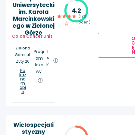
Uniwersytecki
4.2
im. Karola
(136
Marcinkowski
ocen)
ego w Zielonej
Górze
Colon Cancer Unit
E
Zielona
Progr
T
Ń
Góra, ul.
am
A
Zyty 26
leko
K
Po
wy:
każ
na
m
api
e
Wielospecjali
styczny