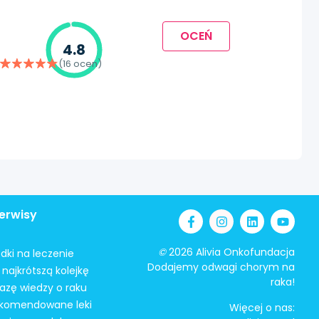
OCEŃ
4.8
(16 ocen)
erwisy
©
2026 Alivia Onkofundacja
odki na leczenie
Dodajemy odwagi chorym na
najkrótszą kolejkę
raka!
azę wiedzy o raku
ekomendowane leki
Więcej o nas: