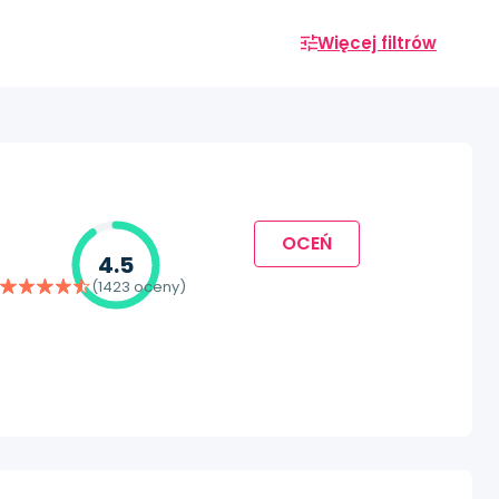
Więcej filtrów
OCEŃ
4.5
(1423 oceny)