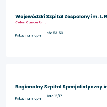
Wojewódzki Szpital Zespolony im. L. 
Colon Cancer Unit
Toruń, ul. św. Józefa 53-59
Pokaż na mapie
Regionalny Szpital Specjalistyczny i
Grudziądz, Rydygiera 15/17
Pokaż na mapie