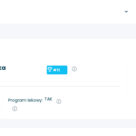
ka
#11
TAK
Program lekowy: