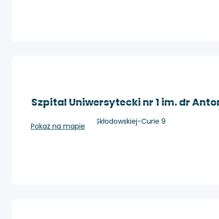
Szpital Uniwersytecki nr 1 im. dr Ant
Bydgoszcz, Marii Skłodowskiej-Curie 9
Pokaż na mapie