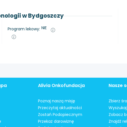
nologii w Bydgoszczy
NIE
Program lekowy:
apa
Alivia Onkofundacja
Nasze s
Poznaj naszą misję
Zbierz śr
Przeczytaj aktualności
Wyszukaj 
Zostań Podopiecznym
Zobacz b
e
Przekaż darowiznę
Znajdź r