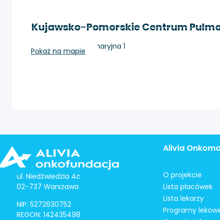
Kujawsko-Pomorskie Centrum Pulmo
Bydgoszcz, Seminaryjna 1
Pokaż na mapie
Alivia Onkom
O projekcie
ul. Niedźwiedzia 4c
02-737 Warszawa
Lista placówek
Lista lekarzy
NIP: 5272630752
Programy lekow
REGON: 142435498