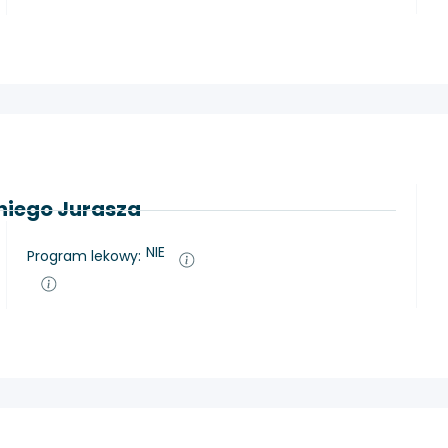
oniego Jurasza
NIE
Program lekowy: