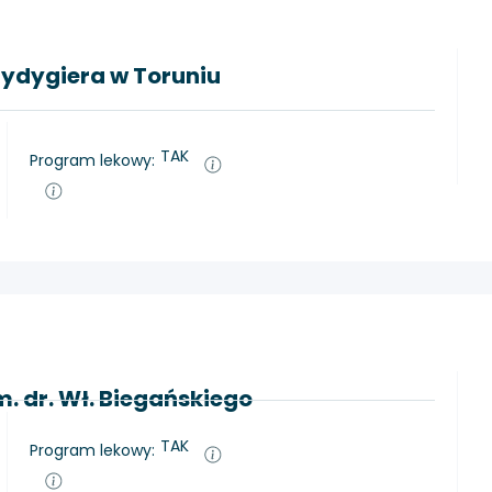
Rydygiera w Toruniu
TAK
Program lekowy:
m. dr. Wł. Biegańskiego
TAK
Program lekowy: