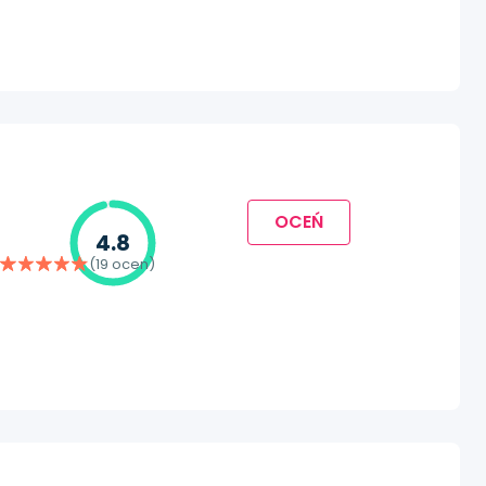
OCEŃ
4.8
(19 ocen)