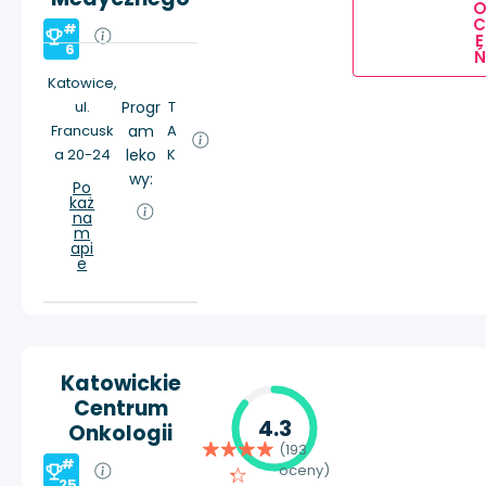
#
E
6
Ń
Katowice,
ul.
Progr
T
Francusk
am
A
a 20-24
leko
K
wy:
Po
każ
na
m
api
e
Katowickie
Centrum
4.3
Onkologii
(193
#
oceny)
25