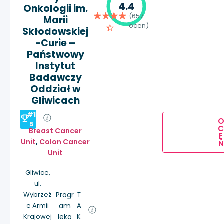
4.4
Onkologii im.
(657
Marii
ocen)
Skłodowskiej
-Curie –
Państwowy
Instytut
Badawczy
Oddział w
Gliwicach
#1
5
Breast Cancer
E
Unit
,
Colon Cancer
Ń
Unit
Gliwice,
ul.
Wybrzeż
Progr
T
e Armii
am
A
Krajowej
leko
K