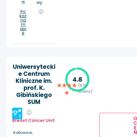
15
wy:
Po
każ
na
m
api
e
Uniwersytecki
e Centrum
4.8
Kliniczne im.
(572
prof. K.
oceny)
Gibińskiego
SUM
#
1
Breast Cancer Unit
E
Ń
Katowice,