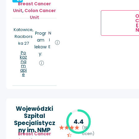
Breast Cancer
Unit
,
Colon Cancer
Unit
E
Ń
Katowice,
Progr
N
Racibors
am
I
ka 27
lekow
E
Po
y:
każ
na
m
api
e
Wojewódzki
Szpital
4.4
Specjalistycz
(16
ny im. NMP
Breast Cancer
ocen)