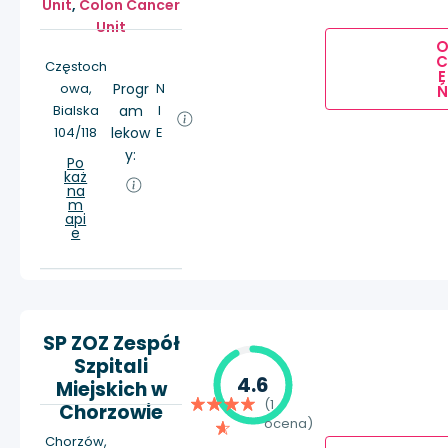
Unit
,
Colon Cancer
Unit
Częstoch
E
owa,
Progr
N
Ń
Bialska
am
I
104/118
lekow
E
y:
Po
każ
na
m
api
e
SP ZOZ Zespół
Szpitali
4.6
Miejskich w
(1
Chorzowie
ocena)
Chorzów,