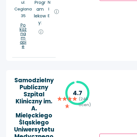
ul.
Progr
N
Ceglana
am
I
35
lekow
E
y:
Po
każ
na
m
api
e
Samodzielny
Publiczny
4.7
Szpital
(249
Kliniczny im.
ocen)
A.
Mielęckiego
Śląskiego
Uniwersytetu
Medycznego