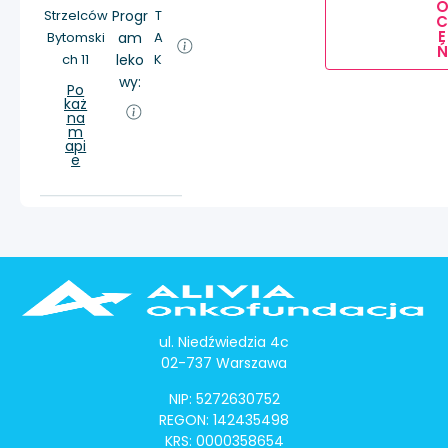
Strzelców
Progr
T
E
Bytomski
am
A
Ń
ch 11
leko
K
wy:
Po
każ
na
m
api
e
ul. Niedźwiedzia 4c
02-737 Warszawa
NIP: 5272630752
REGON: 142435498
KRS: 0000358654