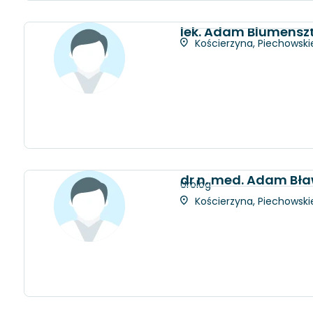
lek. Adam Blumensz
Kościerzyna, Piechowskie
dr n. med. Adam Bł
Urolog
Kościerzyna, Piechowskie