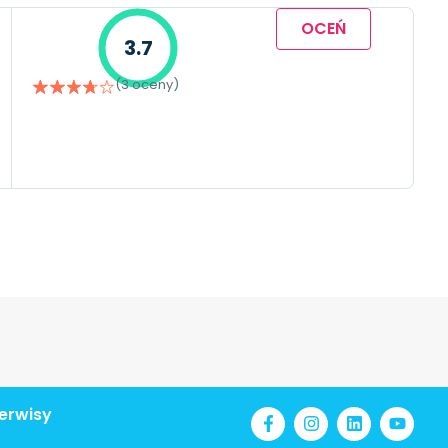
OCEŃ
3.7
(3 oceny)
erwisy