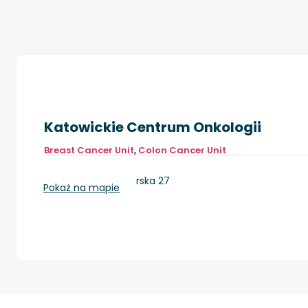
Katowickie Centrum Onkologii
Breast Cancer Unit
,
Colon Cancer Unit
Katowice, Raciborska 27
Pokaż na mapie