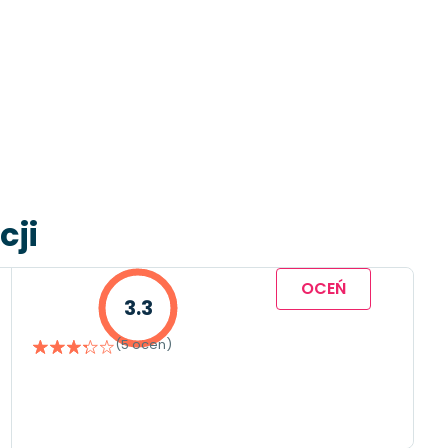
cji
OCEŃ
3.3
(5 ocen)