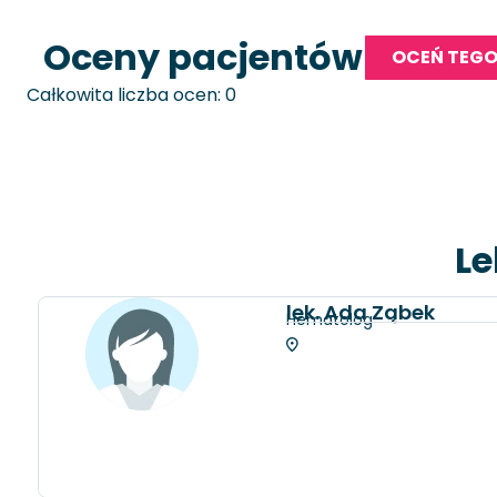
Oceny pacjentów
OCEŃ TEGO
Całkowita liczba ocen: 0
Le
lek. Ada Ząbek
Hematolog