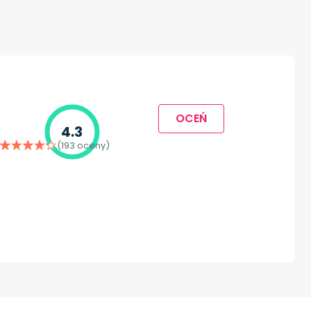
OCEŃ
4.3
(193 oceny)