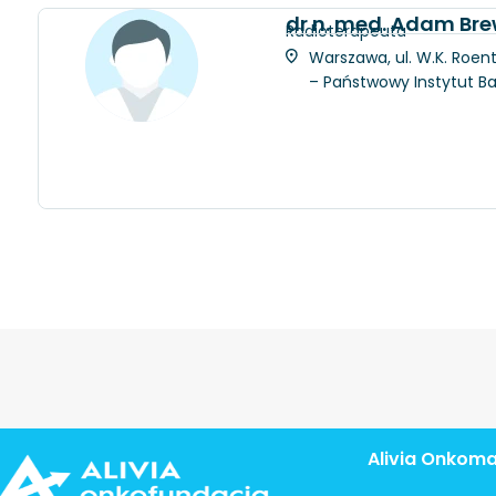
dr n. med. Adam Bre
Radioterapeuta
Warszawa, ul. W.K. Roent
– Państwowy Instytut 
Alivia Onkom