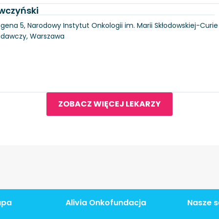
wczyński
gena 5, Narodowy Instytut Onkologii im. Marii Skłodowskiej-Curie
Badawczy, Warszawa
ZOBACZ WIĘCEJ LEKARZY
apa
Alivia Onkofundacja
Nasze s