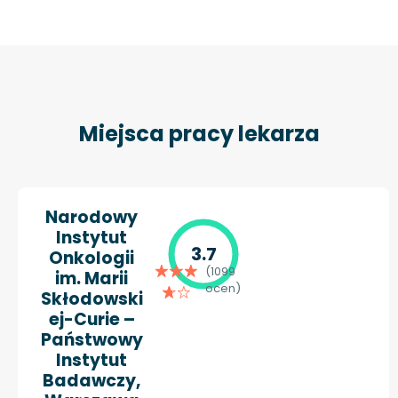
Miejsca pracy lekarza
Narodowy
Instytut
3.7
Onkologii
(1099
im. Marii
ocen)
Skłodowski
ej-Curie –
Państwowy
Instytut
Badawczy,