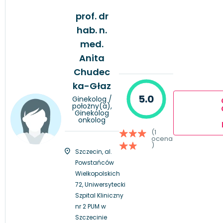
prof. dr
hab. n.
med.
Anita
Chudec
ka-Głaz
5.0
Ginekolog /
położny(a),
Ginekolog
onkolog
(1
ocena
)
Szczecin, al.
Powstańców
Wielkopolskich
72, Uniwersytecki
Szpital Kliniczny
nr 2 PUM w
Szczecinie