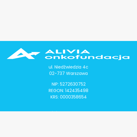
ul. Niedźwiedzia 4c
02-737 Warszawa
NIP: 5272630752
REGON: 142435498
KRS: 0000358654
Alivia Onkomapa
O projekcie