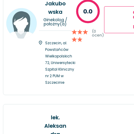
Jakubo
0.0
wska
Ginekolog /
położny(a)
(0
ocen)
Szczecin, al.
Powstańców
Wielkopolskich
72, Uniwersytecki
Szpital Kliniczny
nr 2 PUM w
Szczecinie
lek.
Aleksan