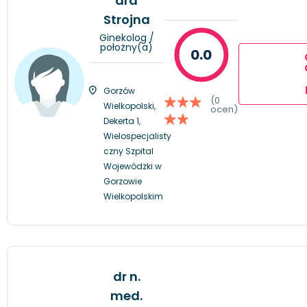
dra
Strojna
Ginekolog /
położny(a)
0.0
Gorzów
(0
Wielkopolski,
ocen)
Dekerta 1,
Wielospecjalisty
czny Szpital
Wojewódzki w
Gorzowie
Wielkopolskim
dr n.
med.