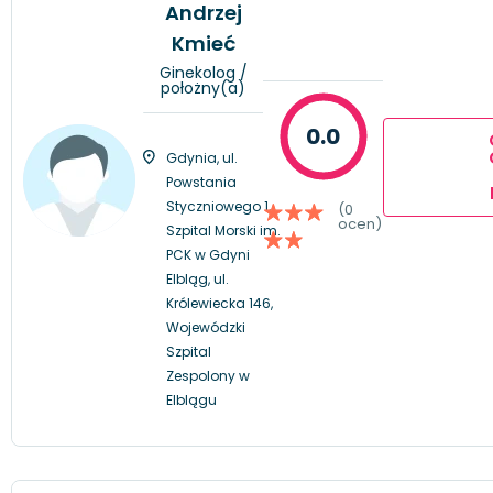
Andrzej
Kmieć
Ginekolog /
położny(a)
0.0
Gdynia, ul.
Powstania
Styczniowego 1,
(0
ocen)
Szpital Morski im.
PCK w Gdyni
Elbląg, ul.
Królewiecka 146,
Wojewódzki
Szpital
Zespolony w
Elblągu