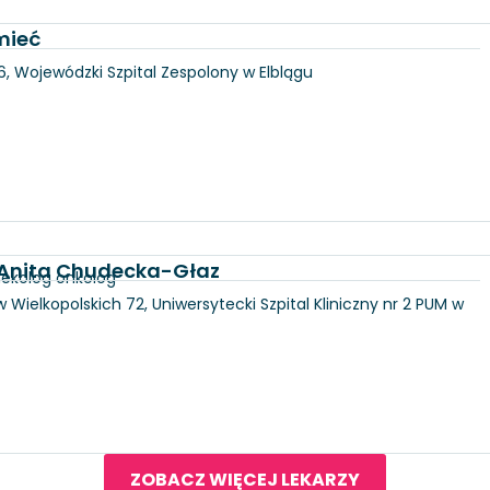
mieć
146, Wojewódzki Szpital Zespolony w Elblągu
d. Anita Chudecka-Głaz
nekolog onkolog
 Wielkopolskich 72, Uniwersytecki Szpital Kliniczny nr 2 PUM w
ZOBACZ WIĘCEJ LEKARZY