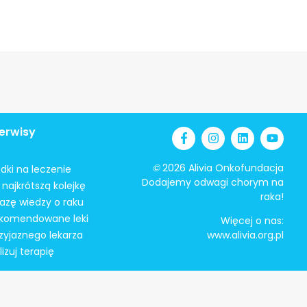
erwisy
©
2026 Alivia Onkofundacja
odki na leczenie
Dodajemy odwagi chorym na
najkrótszą kolejkę
raka!
azę wiedzy o raku
ekomendowane leki
Więcej o nas:
zyjaznego lekarza
www.alivia.org.pl
izuj terapię