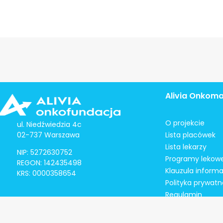
Alivia Onkom
O projekcie
ul. Niedźwiedzia 4c
02-737 Warszawa
Lista placówek
Lista lekarzy
NIP: 5272630752
Programy lekow
REGON: 142435498
Klauzula inform
KRS: 0000358654
Polityka prywatn
Regulamin
Kontakt