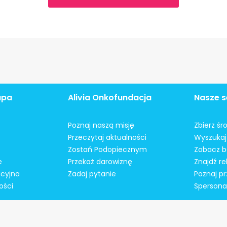
apa
Alivia Onkofundacja
Nasze s
Poznaj naszą misję
Zbierz śr
Przeczytaj aktualności
Wyszukaj 
Zostań Podopiecznym
Zobacz b
e
Przekaż darowiznę
Znajdź r
acyjna
Zadaj pytanie
Poznaj pr
ości
Spersonal