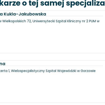
karze o tej samej specjaliza
dra Kukla-Jakubowska
 Wielkopolskich 72, Uniwersytecki Szpital Kliniczny nr 2 PUM w
jna
erta 1, Wielospecjalistyczny Szpital Wojewódzki w Gorzowie