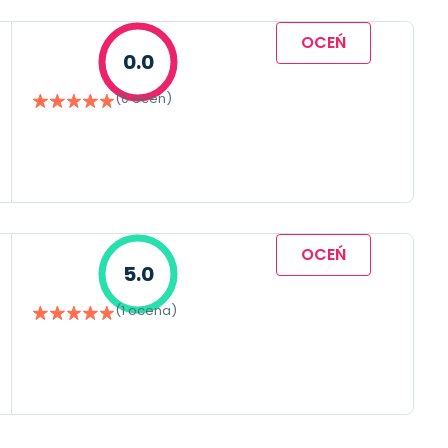
OCEŃ
0.0
(0 ocen)
OCEŃ
5.0
(1 ocena)