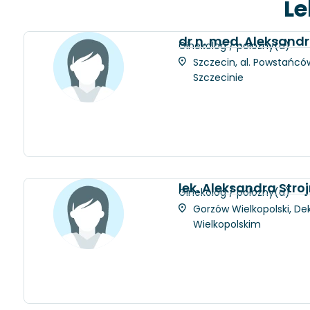
Le
dr n. med. Aleksan
Ginekolog / położny(a)
Szczecin, al. Powstańców
Szczecinie
lek. Aleksandra Stro
Ginekolog / położny(a)
Gorzów Wielkopolski, Dek
Wielkopolskim