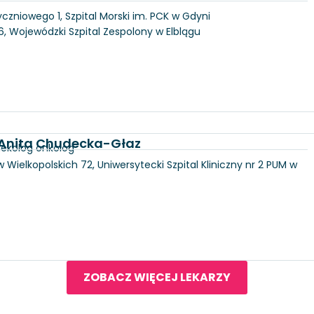
yczniowego 1, Szpital Morski im. PCK w Gdyni
146, Wojewódzki Szpital Zespolony w Elblągu
d. Anita Chudecka-Głaz
nekolog onkolog
 Wielkopolskich 72, Uniwersytecki Szpital Kliniczny nr 2 PUM w
ZOBACZ WIĘCEJ LEKARZY