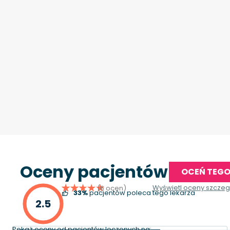
Oceny pacjentów
OCEŃ TEGO
Wyświetl oceny szcze
(6 ocen)
33%
pacjentów poleca tego lekarza
2.5
Pokaż oceny od pacjentów leczonych na: