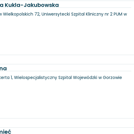
dra Kukla-Jakubowska
 Wielkopolskich 72, Uniwersytecki Szpital Kliniczny nr 2 PUM w
jna
erta 1, Wielospecjalistyczny Szpital Wojewódzki w Gorzowie
mieć