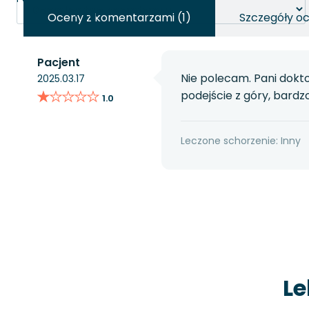
Oceny z komentarzami (1)
Szczegóły o
Pacjent
Nie polecam. Pani dokt
2025.03.17
★★★★★
★★★★★
podejście z góry, bardzo
1.0
Leczone schorzenie: Inny
Le