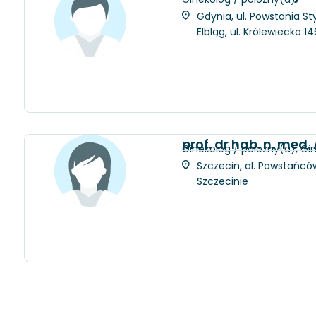
Gdynia, ul. Powstania St
Elbląg, ul. Królewiecka 
prof. dr hab. n. me
Ginekolog / położny(a), Gi
Szczecin, al. Powstańców
Szczecinie