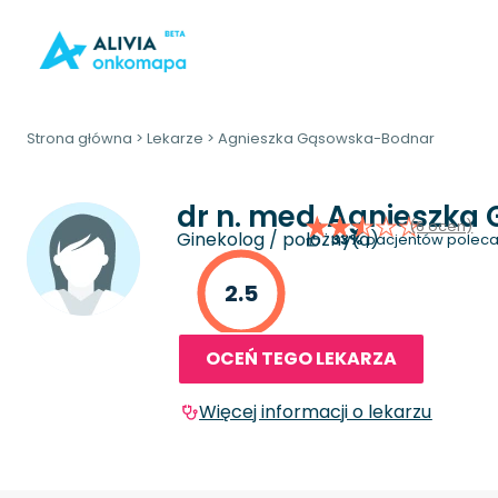
Strona główna
>
Lekarze
>
Agnieszka Gąsowska-Bodnar
dr n. med.
Agnieszka
(6 ocen)
Ginekolog / położny(a)
33%
pacjentów poleca
2.5
OCEŃ TEGO LEKARZA
Więcej informacji o lekarzu