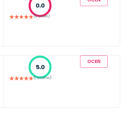
0.0
(0 ocen)
OCEŃ
5.0
(1 ocena)